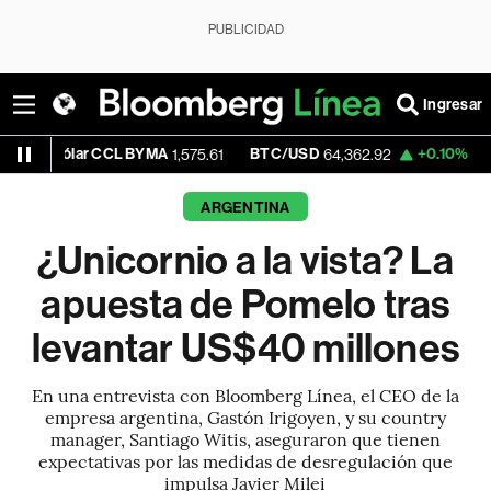
PUBLICIDAD
Ingresar
 CCL BYMA
BTC/USD
+0.10%
ETH/USD
1,575.61
64,362.92
1,8
ARGENTINA
¿Unicornio a la vista? La
apuesta de Pomelo tras
levantar US$40 millones
En una entrevista con Bloomberg Línea, el CEO de la
empresa argentina, Gastón Irigoyen, y su country
manager, Santiago Witis, aseguraron que tienen
expectativas por las medidas de desregulación que
impulsa Javier Milei