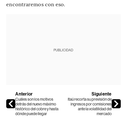
encontraremos con eso.
PUBLICIDAD
Anterior
Siguiente
Cuáles son los motivos
Itaú recorta su previsión de
detrás del nuevo máximo
ingresos por comisiones
histórico del cobre y hasta
ante la volatilidad del
dónde puede llegar
mercado