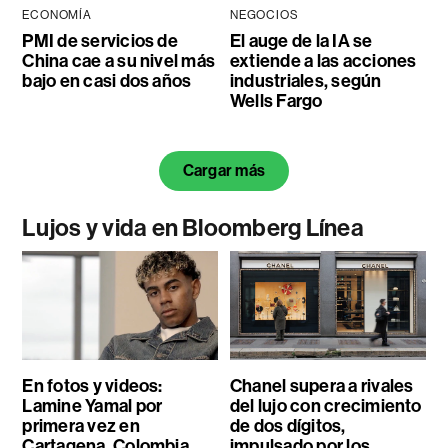
ECONOMÍA
NEGOCIOS
PMI de servicios de
El auge de la IA se
China cae a su nivel más
extiende a las acciones
bajo en casi dos años
industriales, según
Wells Fargo
Cargar más
Lujos y vida en Bloomberg Línea
En fotos y videos:
Chanel supera a rivales
Lamine Yamal por
del lujo con crecimiento
primera vez en
de dos dígitos,
Cartagena, Colombia
impulsado por los