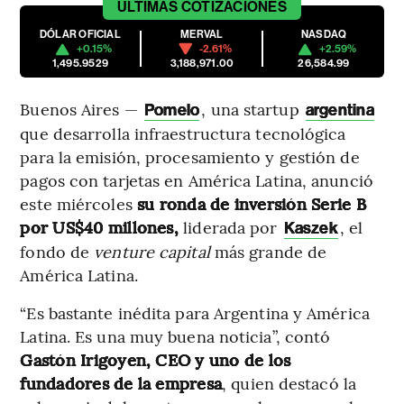
ÚLTIMAS
COTIZACIONES
DÓLAR OFICIAL
MERVAL
NASDAQ
+0.15%
-2.61%
+2.59%
1,495.9529
3,188,971.00
26,584.99
Buenos Aires —
, una startup
Pomelo
argentina
que desarrolla infraestructura tecnológica
para la emisión, procesamiento y gestión de
pagos con tarjetas en América Latina, anunció
este miércoles
su ronda de inversión Serie B
por US$40 millones,
liderada por
, el
Kaszek
fondo de
venture capital
más grande de
América Latina.
“Es bastante inédita para Argentina y América
Latina. Es una muy buena noticia”, contó
Gastón Irigoyen, CEO y uno de los
fundadores de la empresa
, quien destacó la