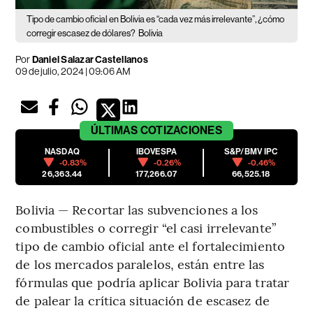
Tipo de cambio oficial en Bolivia es “cada vez más irrelevante”, ¿cómo
corregir escasez de dólares?
Bolivia
Por
Daniel Salazar Castellanos
09 de julio, 2024 | 09:06 AM
ÚLTIMAS
COTIZACIONES
NASDAQ
IBOVESPA
S&P/BMV IPC
-0.83%
-0.26%
-0.46%
26,363.44
177,266.07
66,525.18
Bolivia — Recortar las subvenciones a los
combustibles o corregir “el casi irrelevante”
tipo de cambio oficial ante el fortalecimiento
de los mercados paralelos, están entre las
fórmulas que podría aplicar Bolivia para tratar
de palear la crítica situación de escasez de