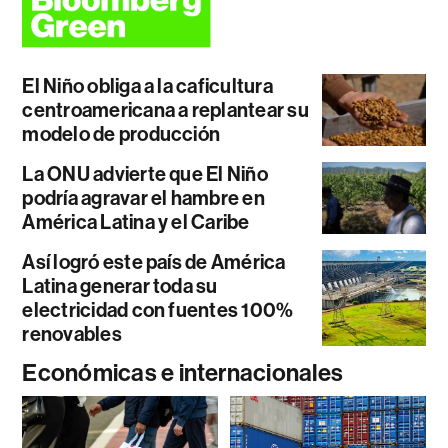
El Niño obliga a la caficultura
centroamericana a replantear su
modelo de producción
La ONU advierte que El Niño
podría agravar el hambre en
América Latina y el Caribe
Así logró este país de América
Latina generar toda su
electricidad con fuentes 100%
renovables
Económicas e internacionales