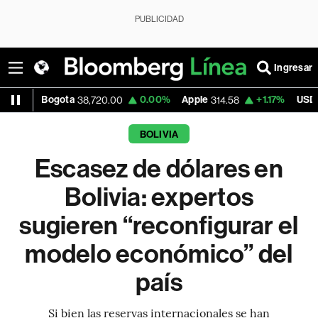
PUBLICIDAD
Ingresar
Bogota
0.00%
Apple
+1.17%
USD COP
38,720.00
314.58
3,171
BOLIVIA
Escasez de dólares en
Bolivia: expertos
sugieren “reconfigurar el
modelo económico” del
país
Si bien las reservas internacionales se han