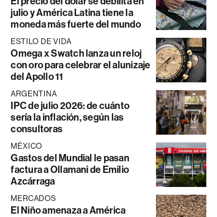
El precio del dólar se debilita en
julio y América Latina tiene la
moneda más fuerte del mundo
ESTILO DE VIDA
Omega x Swatch lanza un reloj
con oro para celebrar el alunizaje
del Apollo 11
ARGENTINA
IPC de julio 2026: de cuánto
sería la inflación, según las
consultoras
MÉXICO
Gastos del Mundial le pasan
factura a Ollamani de Emilio
Azcárraga
MERCADOS
El Niño amenaza a América