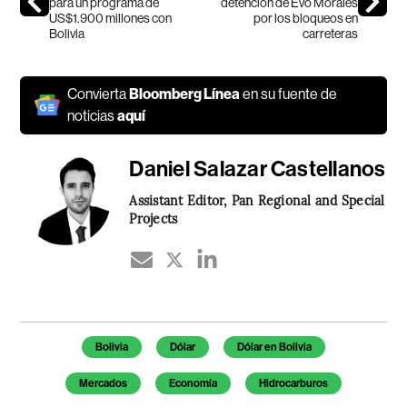
para un programa de
detención de Evo Morales
US$1.900 millones con
por los bloqueos en
Bolivia
carreteras
Convierta
Bloomberg Línea
en su fuente de
noticias
aquí
Daniel Salazar Castellanos
Assistant Editor, Pan Regional and Special
Projects
Temas de este artículo
Bolivia
Dólar
Dólar en Bolivia
Mercados
Economía
Hidrocarburos