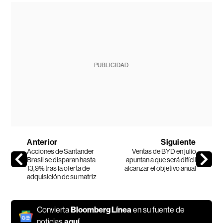
PUBLICIDAD
Anterior
Siguiente
Acciones de Santander
Ventas de BYD en julio
Brasil se disparan hasta
apuntan a que será difícil
13,9% tras la oferta de
alcanzar el objetivo anual
adquisición de su matriz
Convierta
Bloomberg Línea
en su fuente de
noticias
aquí