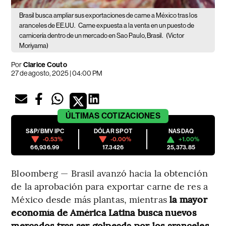
Brasil busca ampliar sus exportaciones de carne a México tras los
aranceles de EE.UU.
Carne expuesta a la venta en un puesto de
carnicería dentro de un mercado en Sao Paulo, Brasil.
(Victor
Moriyama)
Por
Clarice Couto
27 de agosto, 2025 | 04:00 PM
ÚLTIMAS
COTIZACIONES
S&P/BMV IPC
DÓLAR SPOT
NASDAQ
-0.53%
-0.00%
+1.00%
66,936.99
17.3426
25,373.85
Bloomberg — Brasil avanzó hacia la obtención
de la aprobación para exportar carne de res a
México desde más plantas, mientras
la mayor
economía de América Latina busca nuevos
mercados tras ser golpeada por los aranceles