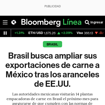
PUBLICIDAD
Ingresar
.31%
ETH/USD
+2.09%
Visa
-0.04%
Merca
1,875.26
366.13
BRASIL
Brasil busca ampliar sus
exportaciones de carne a
México tras los aranceles
de EE.UU.
Las autoridades mexicanas visitarán 14 plantas
empacadoras de carne en Brasil el próximo mes para
asegurarse de que cumplen con las normas de