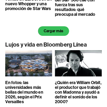
del S&P 500 cae con
nuevo Whopper y una
fuerza tras sus
promoción de Star Wars
resultados: qué
preocupa al mercado
Cargar más
Lujos y vida en Bloomberg Línea
En fotos: las
¿Quién era William Orbit,
universidades más
el productor que trabajó
bellas del mundo en
con Madonna y ayudó a
2026, según el Prix
definir el sonido de los
Versailles
2000?