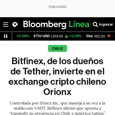
PUBLICIDAD
Ingresar
.09%
ETH/USD
+0.29%
Visa
-2.15%
Merca
1,919.58
362.50
CHILE
Bitfinex, de los dueños
de Tether, invierte en el
exchange cripto chileno
Orionx
Controlada por iFinex Inc, que maneja a su vez a la
stablecoin USDT, Bitfinex afirmó que apunta a
“expandir su presencia en Chile y América Latina”