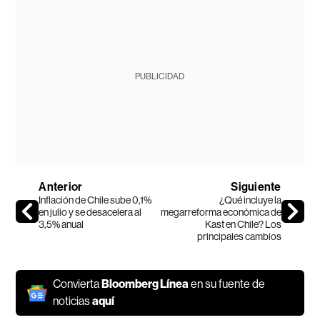
PUBLICIDAD
Anterior
Siguiente
Inflación de Chile sube 0,1%
¿Qué incluye la
en julio y se desacelera al
megarreforma económica de
3,5% anual
Kast en Chile? Los
principales cambios
Convierta
Bloomberg Línea
en su fuente de
noticias
aquí