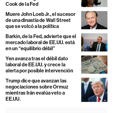
Cook de la Fed
Muere John Loeb Jr., el sucesor
de una dinastía de Wall Street
que se volcó a la política
Barkin, de la Fed, advierte que el
mercado laboral de EE.UU. está
en un “equilibrio débil”
Yen avanza tras el débil dato
laboral de EE.UU. y crece la
alerta por posible intervención
Trump dice que avanzan las
negociaciones sobre Ormuz
mientras Irán evalúa veto a
EE.UU.