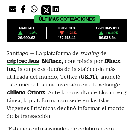
ÚLTIMAS
COTIZACIONES
NASDAQ
IBOVESPA
S&P/BMV IPC
+1.30%
-1.73%
+0.82%
26,690.62
172,513.42
66,938.64
Santiago — La plataforma de
trading
de
Bitfinex,
controlada por
iFinex
criptoactivos
Inc,
la empresa dueña de la stablecoin más
utilizada del mundo, Tether (
USDT
), anunció
este miércoles una inversión en el exchange
Orionx
. Ante la consulta de Bloomberg
chileno
Línea, la plataforma con sede en las Islas
Vírgenes Británicas declinó informar el monto
de la transacción.
“Estamos entusiasmados de colaborar con