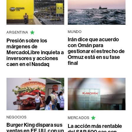
MUNDO
ARGENTINA
Irán dice que acuerdo
Presión sobre los
con Omán para
márgenes de
gestionar el estrecho de
MercadoLibre inquieta a
Ormuz está en su fase
inversores y acciones
final
caen en el Nasdaq
NEGOCIOS
MERCADOS
Burger King dispara sus
La acción más rentable
ventas en EE.UU. con un