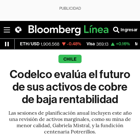
PUBLICIDAD
Ingresar
TH/USD
-0.48%
Visa
+0.16%
MercadoLibre
1,906.568
369.13
CHILE
Codelco evalúa el futuro
de sus activos de cobre
de baja rentabilidad
Las sesiones de planificación anual incluyen este año
una revisión de activos marginales, como su mina de
menor calidad, Gabriela Mistral, y la fundición
centenaria Potrerillos.