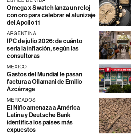
ESTILO DE VIDA
Omega x Swatch lanza un reloj
con oro para celebrar el alunizaje
del Apollo 11
ARGENTINA
IPC de julio 2026: de cuánto
sería la inflación, según las
consultoras
MÉXICO
Gastos del Mundial le pasan
factura a Ollamani de Emilio
Azcárraga
MERCADOS
El Niño amenaza a América
Latina y Deutsche Bank
identifica los países más
expuestos