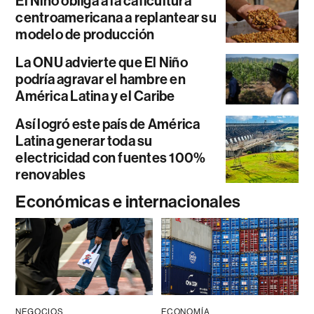
El Niño obliga a la caficultura
centroamericana a replantear su
modelo de producción
La ONU advierte que El Niño
podría agravar el hambre en
América Latina y el Caribe
Así logró este país de América
Latina generar toda su
electricidad con fuentes 100%
renovables
Económicas e internacionales
NEGOCIOS
ECONOMÍA