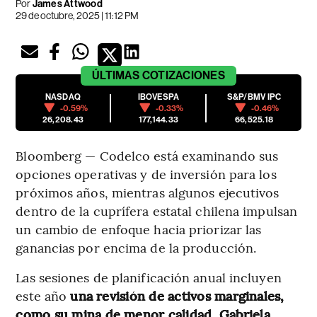
Por
James Attwood
29 de octubre, 2025 | 11:12 PM
ÚLTIMAS
COTIZACIONES
NASDAQ
IBOVESPA
S&P/BMV IPC
-0.59%
-0.33%
-0.46%
26,208.43
177,144.33
66,525.18
Bloomberg — Codelco está examinando sus
opciones operativas y de inversión para los
próximos años, mientras algunos ejecutivos
dentro de la cuprífera estatal chilena impulsan
un cambio de enfoque hacia priorizar las
ganancias por encima de la producción.
Las sesiones de planificación anual incluyen
este año
una revisión de activos marginales,
como su mina de menor calidad, Gabriela