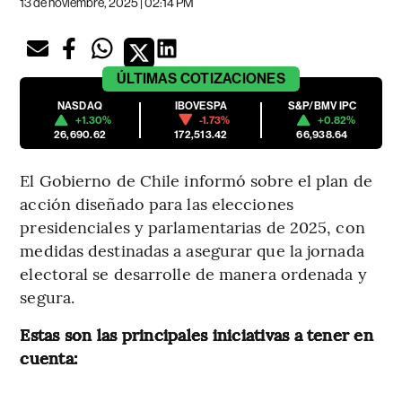
13 de noviembre, 2025 | 02:14 PM
ÚLTIMAS
COTIZACIONES
NASDAQ
IBOVESPA
S&P/BMV IPC
+1.30%
-1.73%
+0.82%
26,690.62
172,513.42
66,938.64
El Gobierno de Chile informó sobre el plan de
acción diseñado para las elecciones
presidenciales y parlamentarias de 2025, con
medidas destinadas a asegurar que la jornada
electoral se desarrolle de manera ordenada y
segura.
Estas son las principales iniciativas a tener en
cuenta: