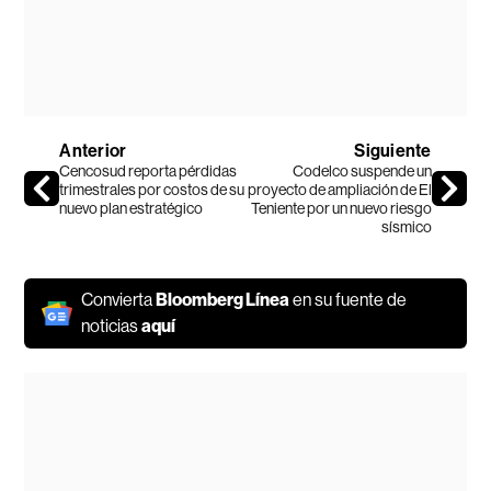
Anterior
Siguiente
Cencosud reporta pérdidas
Codelco suspende un
trimestrales por costos de su
proyecto de ampliación de El
nuevo plan estratégico
Teniente por un nuevo riesgo
sísmico
Convierta
Bloomberg Línea
en su fuente de
noticias
aquí