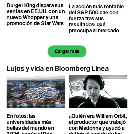
Burger King dispara sus
La acción más rentable
ventas en EE.UU. con un
del S&P 500 cae con
nuevo Whopper y una
fuerza tras sus
promoción de Star Wars
resultados: qué
preocupa al mercado
Cargar más
Lujos y vida en Bloomberg Línea
En fotos: las
¿Quién era William Orbit,
universidades más
el productor que trabajó
bellas del mundo en
con Madonna y ayudó a
2026, según el Prix
definir el sonido de los