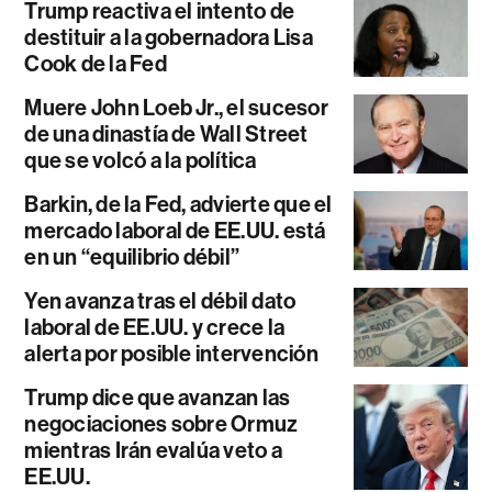
Trump reactiva el intento de
destituir a la gobernadora Lisa
Cook de la Fed
Muere John Loeb Jr., el sucesor
de una dinastía de Wall Street
que se volcó a la política
Barkin, de la Fed, advierte que el
mercado laboral de EE.UU. está
en un “equilibrio débil”
Yen avanza tras el débil dato
laboral de EE.UU. y crece la
alerta por posible intervención
Trump dice que avanzan las
negociaciones sobre Ormuz
mientras Irán evalúa veto a
EE.UU.