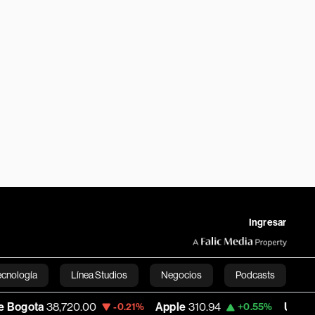
Ingresar
ecnología
Línea Studios
Negocios
Podcasts
,720.00
Apple
310.94
USD COP
3,175.95
-0.21%
+0.55%
English