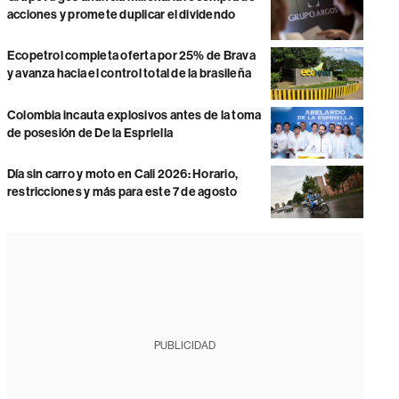
acciones y promete duplicar el dividendo
Ecopetrol completa oferta por 25% de Brava
y avanza hacia el control total de la brasileña
Colombia incauta explosivos antes de la toma
de posesión de De la Espriella
Día sin carro y moto en Cali 2026: Horario,
restricciones y más para este 7 de agosto
PUBLICIDAD