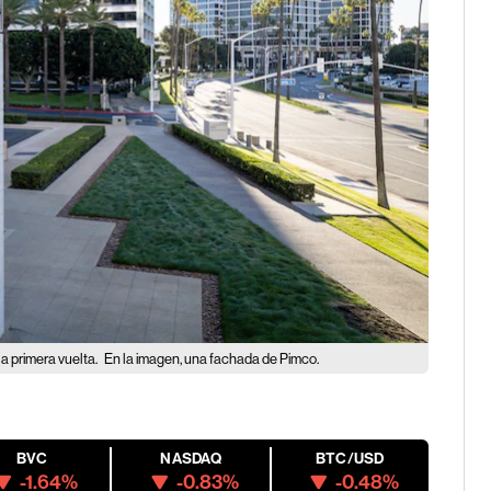
a primera vuelta.
En la imagen, una fachada de Pimco.
BVC
NASDAQ
BTC/USD
-1.64%
-0.83%
-0.48%