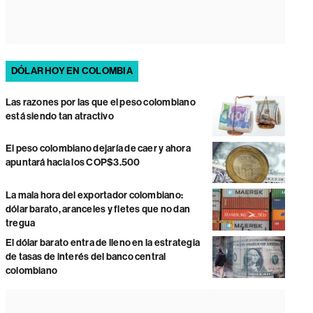
DÓLAR HOY EN COLOMBIA
Las razones por las que el peso colombiano
está siendo tan atractivo
El peso colombiano dejaría de caer y ahora
apuntará hacia los COP$3.500
La mala hora del exportador colombiano:
dólar barato, aranceles y fletes que no dan
tregua
El dólar barato entra de lleno en la estrategia
de tasas de interés del banco central
colombiano