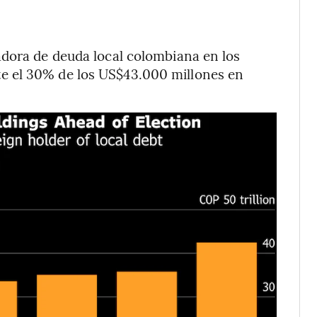
adora de deuda local colombiana en los
e el 30% de los US$43.000 millones en