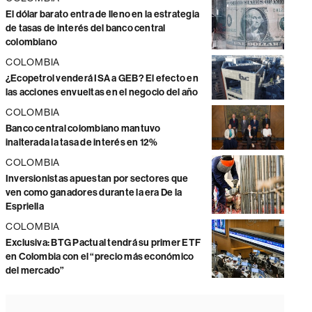
El dólar barato entra de lleno en la estrategia
de tasas de interés del banco central
colombiano
COLOMBIA
¿Ecopetrol venderá ISA a GEB? El efecto en
las acciones envueltas en el negocio del año
COLOMBIA
Banco central colombiano mantuvo
inalterada la tasa de interés en 12%
COLOMBIA
Inversionistas apuestan por sectores que
ven como ganadores durante la era De la
Espriella
COLOMBIA
Exclusiva: BTG Pactual tendrá su primer ETF
en Colombia con el “precio más económico
del mercado”