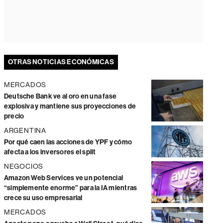
OTRAS NOTICIAS ECONÓMICAS
MERCADOS
Deutsche Bank ve al oro en una fase
explosiva y mantiene sus proyecciones de
precio
ARGENTINA
Por qué caen las acciones de YPF y cómo
afecta a los inversores el split
NEGOCIOS
Amazon Web Services ve un potencial
“simplemente enorme” para la IA mientras
crece su uso empresarial
MERCADOS