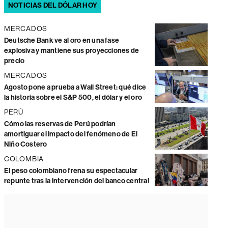
NOTICIAS DEL DÓLAR HOY
MERCADOS
Deutsche Bank ve al oro en una fase
explosiva y mantiene sus proyecciones de
precio
MERCADOS
Agosto pone a prueba a Wall Street: qué dice
la historia sobre el S&P 500, el dólar y el oro
PERÚ
Cómo las reservas de Perú podrían
amortiguar el impacto del fenómeno de El
Niño Costero
COLOMBIA
El peso colombiano frena su espectacular
repunte tras la intervención del banco central