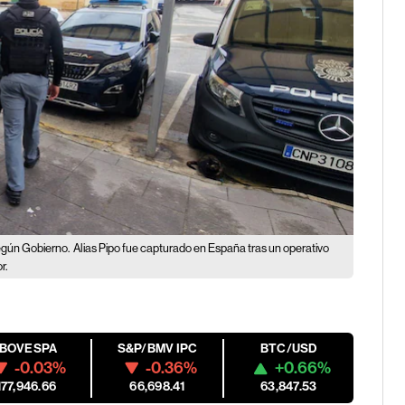
según Gobierno.
Alias Pipo fue capturado en España tras un operativo
r.
IBOVESPA
S&P/BMV IPC
BTC/USD
-0.03%
-0.36%
+0.66%
177,946.66
66,698.41
63,847.53