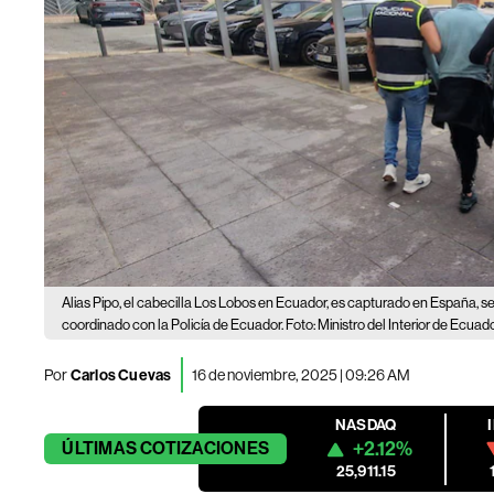
Alias Pipo, el cabecilla Los Lobos en Ecuador, es capturado en España, 
coordinado con la Policía de Ecuador. Foto: Ministro del Interior de Ecuado
Por
Carlos Cuevas
16 de noviembre, 2025 | 09:26 AM
NASDAQ
+2.12%
ÚLTIMAS
COTIZACIONES
25,911.15