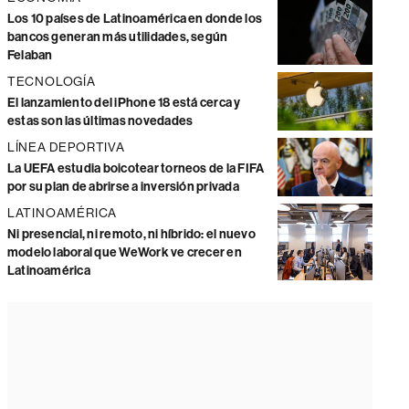
Los 10 países de Latinoamérica en donde los
bancos generan más utilidades, según
Felaban
TECNOLOGÍA
El lanzamiento del iPhone 18 está cerca y
estas son las últimas novedades
LÍNEA DEPORTIVA
La UEFA estudia boicotear torneos de la FIFA
por su plan de abrirse a inversión privada
LATINOAMÉRICA
Ni presencial, ni remoto, ni híbrido: el nuevo
modelo laboral que WeWork ve crecer en
Latinoamérica