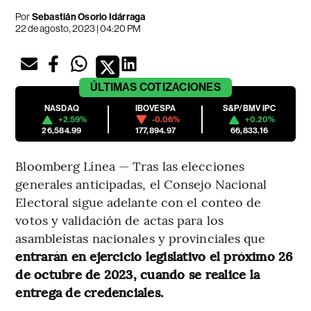
Por
Sebastián Osorio Idárraga
22 de agosto, 2023 | 04:20 PM
ÚLTIMAS
COTIZACIONES
NASDAQ
IBOVESPA
S&P/BMV IPC
+2.59%
-0.06%
+0.20%
26,584.99
177,894.97
66,833.16
Bloomberg Línea — Tras las elecciones
generales anticipadas, el Consejo Nacional
Electoral sigue adelante con el conteo de
votos y validación de actas para los
asambleístas nacionales y provinciales que
entrarán en ejercicio legislativo el próximo 26
de octubre de 2023, cuando se realice la
entrega de credenciales.