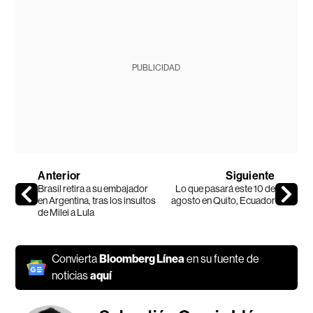
PUBLICIDAD
Anterior
Siguiente
Brasil retira a su embajador
Lo que pasará este 10 de
en Argentina, tras los insultos
agosto en Quito, Ecuador
de Milei a Lula
Convierta
Bloomberg Línea
en su fuente de
noticias
aquí