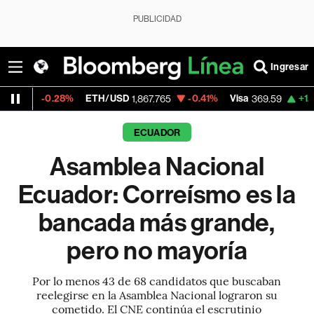
PUBLICIDAD
Ingresar
28%
ETH/USD
-0.41%
Visa
+1.07%
Mercad
1,867.765
369.59
ECUADOR
Asamblea Nacional
Ecuador: Correísmo es la
bancada más grande,
pero no mayoría
Por lo menos 43 de 68 candidatos que buscaban
reelegirse en la Asamblea Nacional lograron su
cometido. El CNE continúa el escrutinio