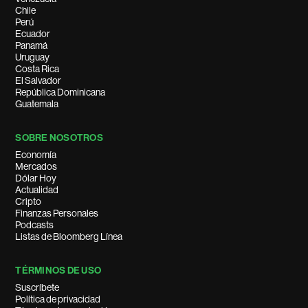
Chile
Perú
Ecuador
Panamá
Uruguay
Costa Rica
El Salvador
República Dominicana
Guatemala
SOBRE NOSOTROS
Economía
Mercados
Dólar Hoy
Actualidad
Cripto
Finanzas Personales
Podcasts
Listas de Bloomberg Línea
TÉRMINOS DE USO
Suscríbete
Política de privacidad