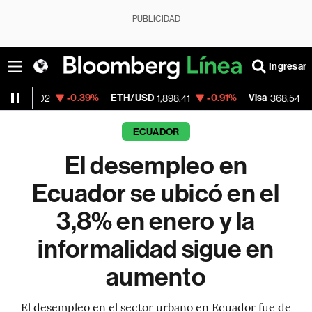
PUBLICIDAD
Ingresar
-0.39%
ETH/USD
-0.91%
Visa
-0.28%
M
1,898.41
368.54
ECUADOR
El desempleo en
Ecuador se ubicó en el
3,8% en enero y la
informalidad sigue en
aumento
El desempleo en el sector urbano en Ecuador fue de