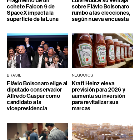
Fragmento de un
Lula reduce su ventaja
cohete Falcon 9 de
sobre Flávio Bolsonaro
SpaceX impacta la
rumbo a las elecciones,
superficie de la Luna
según nueva encuesta
BRASIL
NEGOCIOS
Flávio Bolsonaro elige al
Kraft Heinz eleva
diputado conservador
previsión para 2026 y
Alfredo Gaspar como
aumenta su inversión
candidato a la
para revitalizar sus
vicepresidencia
marcas