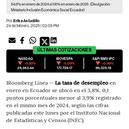
54,6% en enero de 2024 al 56% en enero de 2025.
(Divulgación:
Ministerio Inclusión Económica Social Ecuador)
Por
Erika Astudillo
24 de febrero, 2025 | 02:05 PM
ÚLTIMAS
COTIZACIONES
NASDAQ
IBOVESPA
S&P/BMV IPC
-0.83%
-0.09%
-0.46%
26,363.44
177,726.17
66,525.18
Bloomberg Línea —
La tasa de desempleo
en
enero en Ecuador se ubicó en el 3,8%, 0,1
puntos porcentuales menor al 3,9% registrado
en el mismo mes de 2024, según las cifras
publicadas este lunes por el Instituto Nacional
de Estadísticas y Censos (INEC).