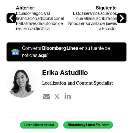
Anterior
Siguiente
Ecuador negociaría
Estos serán los acuerdos
financiación adicional con el
que Milei suscribirá con
FMI a través de su fondo de
Noboa en su visita del jueves
resiliencia climática
a Ecuador
Convierta
Bloomberg Línea
en su fuente de
noticias
aquí
Erika Astudillo
Localization and Content Specialist
Temas de este artículo
Las noticias del día
Bloomberg Línea Ecuador