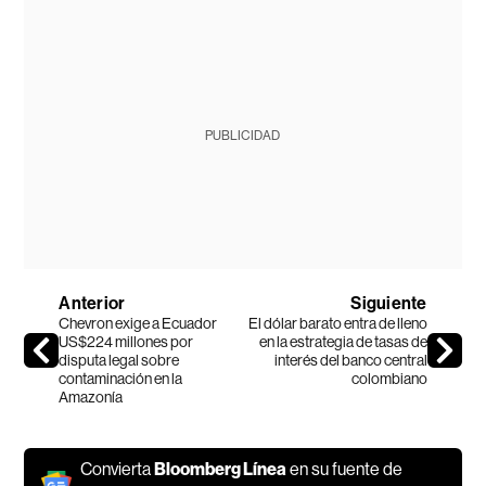
PUBLICIDAD
Anterior
Siguiente
Chevron exige a Ecuador
El dólar barato entra de lleno
US$224 millones por
en la estrategia de tasas de
disputa legal sobre
interés del banco central
contaminación en la
colombiano
Amazonía
Convierta
Bloomberg Línea
en su fuente de