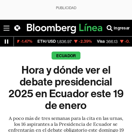
PUBLICIDAD
Ingresar
.47%
ETH/USD
-2.39%
Visa
-0.04%
Mercad
1,836.97
366.13
ECUADOR
Hora y dónde ver el
debate presidencial
2025 en Ecuador este 19
de enero
A poco más de tres semanas para la cita en las urnas,
los 16 aspirantes a la Presidencia de Ecuador se
enfrentarán en el debate obligatorio este domingo 19