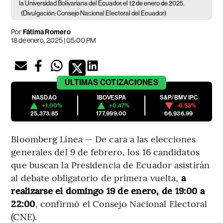
la Universidad Bolivariana del Ecuador, el 12 de enero de 2025.
(Divulgación: Consejo Nacional Electoral del Ecuador)
Por
Fátima Romero
18 de enero, 2025 | 05:00 PM
ÚLTIMAS
COTIZACIONES
NASDAQ
IBOVESPA
S&P/BMV IPC
+1.00%
+0.47%
-0.53%
25,373.85
177,999.00
66,936.99
Bloomberg Línea — De cara a las elecciones
generales del 9 de febrero, los 16 candidatos
que buscan la Presidencia de Ecuador asistirán
al debate obligatorio de primera vuelta,
a
realizarse el domingo 19 de enero, de 19:00 a
22:00
, confirmó el Consejo Nacional Electoral
(CNE).