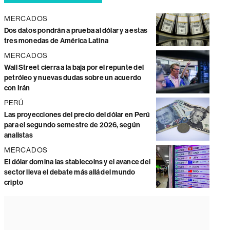
MERCADOS
Dos datos pondrán a prueba al dólar y a estas
tres monedas de América Latina
MERCADOS
Wall Street cierra a la baja por el repunte del
petróleo y nuevas dudas sobre un acuerdo
con Irán
PERÚ
Las proyecciones del precio del dólar en Perú
para el segundo semestre de 2026, según
analistas
MERCADOS
El dólar domina las stablecoins y el avance del
sector lleva el debate más allá del mundo
cripto