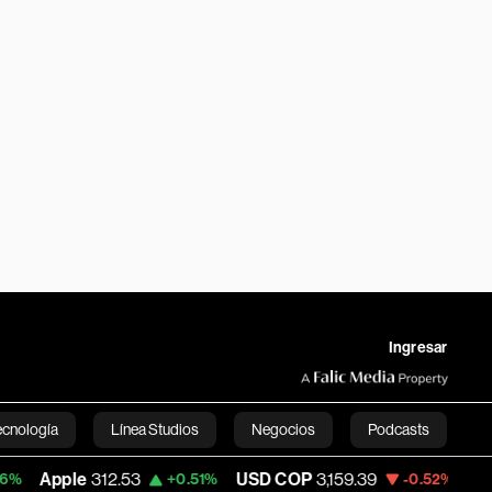
Ingresar
ecnología
Línea Studios
Negocios
Podcasts
312.53
USD COP
3,159.39
Tesla
319.55
+0.51%
-0.52%
English