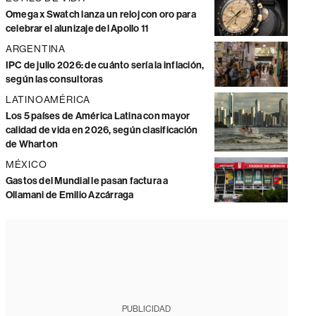
Omega x Swatch lanza un reloj con oro para
celebrar el alunizaje del Apollo 11
ARGENTINA
IPC de julio 2026: de cuánto sería la inflación,
según las consultoras
LATINOAMÉRICA
Los 5 países de América Latina con mayor
calidad de vida en 2026, según clasificación
de Wharton
MÉXICO
Gastos del Mundial le pasan factura a
Ollamani de Emilio Azcárraga
PUBLICIDAD