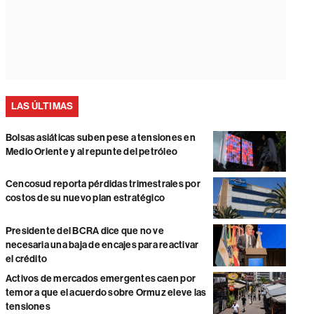
LAS ÚLTIMAS
Bolsas asiáticas suben pese a tensiones en
Medio Oriente y al repunte del petróleo
Cencosud reporta pérdidas trimestrales por
costos de su nuevo plan estratégico
Presidente del BCRA dice que no ve
necesaria una baja de encajes para reactivar
el crédito
Activos de mercados emergentes caen por
temor a que el acuerdo sobre Ormuz eleve las
tensiones