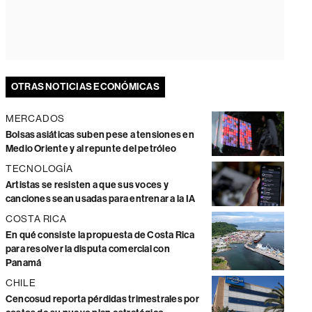
OTRAS NOTICIAS ECONÓMICAS
MERCADOS
Bolsas asiáticas suben pese a tensiones en
Medio Oriente y al repunte del petróleo
TECNOLOGÍA
Artistas se resisten a que sus voces y
canciones sean usadas para entrenar a la IA
COSTA RICA
En qué consiste la propuesta de Costa Rica
para resolver la disputa comercial con
Panamá
CHILE
Cencosud reporta pérdidas trimestrales por