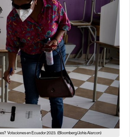
les?
Votaciones en Ecuador 2023.
(Bloomberg/Johis Alarcon)