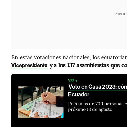
PUBLIC
En estas votaciones nacionales, los ecuatorian
y a los 137 asambleístas que c
Vicepresidente
VER +
Voto en Casa 2023: cómo
Ecuador
Poco más de 700 personas es
próximo 18 de agosto