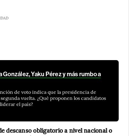
IDAD
a González, Yaku Pérez y más rumbo a
nción de voto indica que la presidencia de
a segunda vuelta. ¿Qué proponen los candidatos
liderar el país?
de descanso obligatorio a nivel nacional o