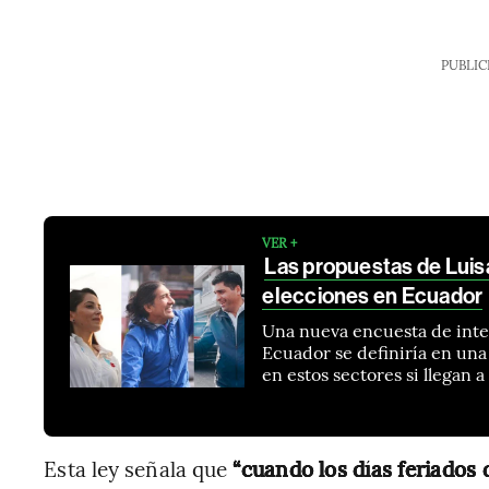
PUBLIC
VER +
Las propuestas de Luis
elecciones en Ecuador
Una nueva encuesta de inte
Ecuador se definiría en un
en estos sectores si llegan a 
Esta ley señala que
“cuando los días feriados 