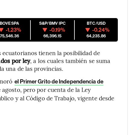
IBOVESPA
S&P/BMV IPC
BTC/USD
-1.23%
-0.19%
-0.24%
175,546.36
66,396.15
64,235.86
 ecuatorianos tienen la posibilidad de
ados por ley
, a los cuales también se suma
da una de las provincias.
emoró
el Primer Grito de Independencia de
e agosto, pero por cuenta de la Ley
blico y al Código de Trabajo, vigente desde