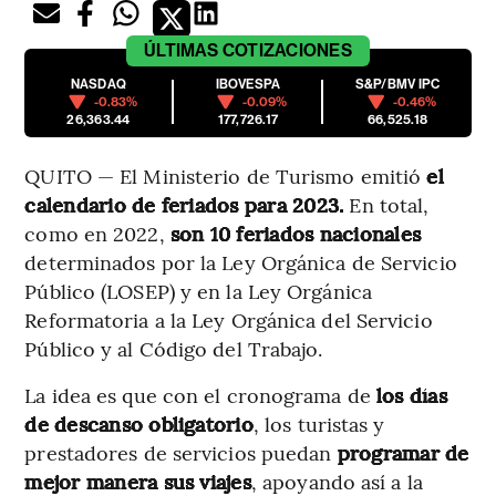
ÚLTIMAS
COTIZACIONES
NASDAQ
IBOVESPA
S&P/BMV IPC
-0.83%
-0.09%
-0.46%
26,363.44
177,726.17
66,525.18
QUITO — El Ministerio de Turismo emitió
el
calendario de feriados para 2023.
En total,
como en 2022,
son 10 feriados nacionales
determinados por la Ley Orgánica de Servicio
Público (LOSEP) y en la Ley Orgánica
Reformatoria a la Ley Orgánica del Servicio
Público y al Código del Trabajo.
La idea es que con el cronograma de
los días
de descanso obligatorio
, los turistas y
prestadores de servicios puedan
programar de
mejor manera sus viajes
, apoyando así a la