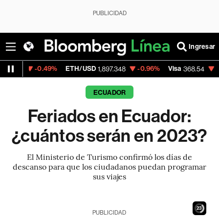
PUBLICIDAD
Ingresar
0.49%
ETH/USD
-0.96%
Visa
-0.28%
Mer
1,897.348
368.54
ECUADOR
Feriados en Ecuador:
¿cuántos serán en 2023?
El Ministerio de Turismo confirmó los días de
descanso para que los ciudadanos puedan programar
sus viajes
22
PUBLICIDAD