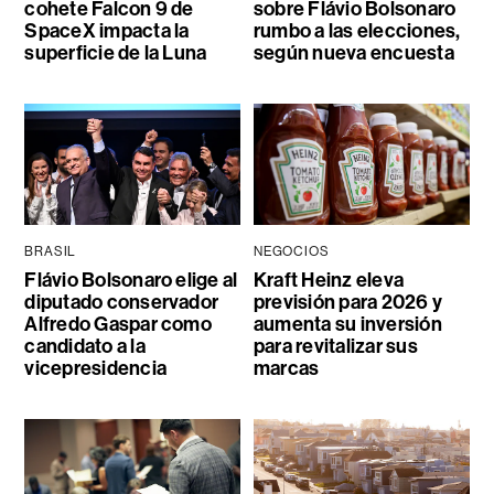
cohete Falcon 9 de
sobre Flávio Bolsonaro
SpaceX impacta la
rumbo a las elecciones,
superficie de la Luna
según nueva encuesta
BRASIL
NEGOCIOS
Flávio Bolsonaro elige al
Kraft Heinz eleva
diputado conservador
previsión para 2026 y
Alfredo Gaspar como
aumenta su inversión
candidato a la
para revitalizar sus
vicepresidencia
marcas