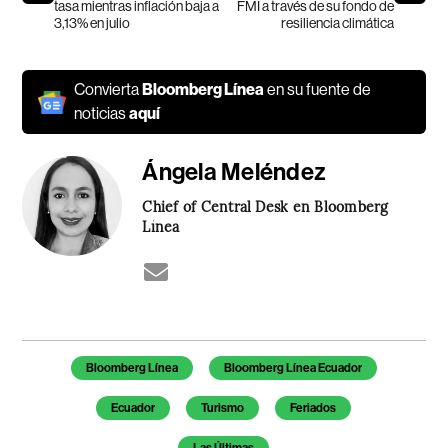
tasa mientras inflación baja a
FMI a través de su fondo de
3,13% en julio
resiliencia climática
Convierta
Bloomberg Línea
en su fuente de
noticias
aquí
Ángela Meléndez
Chief of Central Desk en Bloomberg
Línea
Temas de este artículo
Bloomberg Línea
Bloomberg Línea Ecuador
Ecuador
Turismo
Feriados