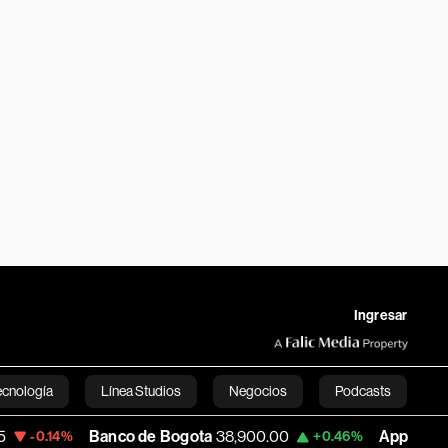
Ingresar
ecnología
Línea Studios
Negocios
Podcasts
Banco de Bogota
38,900.00
Apple
313.305
%
+0.46%
+
English