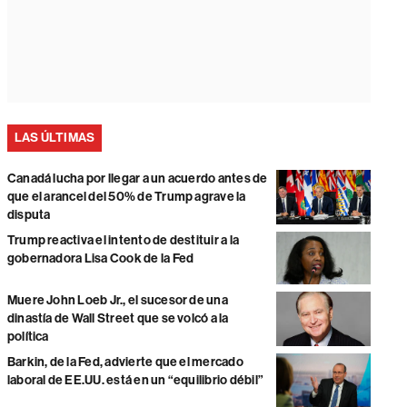
LAS ÚLTIMAS
Canadá lucha por llegar a un acuerdo antes de
que el arancel del 50% de Trump agrave la
disputa
Trump reactiva el intento de destituir a la
gobernadora Lisa Cook de la Fed
Muere John Loeb Jr., el sucesor de una
dinastía de Wall Street que se volcó a la
política
Barkin, de la Fed, advierte que el mercado
laboral de EE.UU. está en un “equilibrio débil”