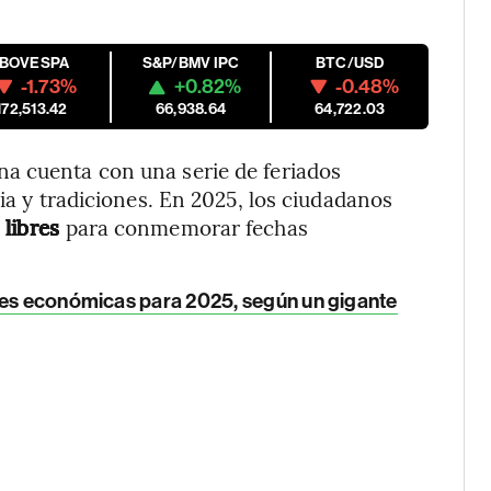
IBOVESPA
S&P/BMV IPC
BTC/USD
-1.73%
+0.82%
-0.48%
172,513.42
66,938.64
64,722.03
a cuenta con una serie de feriados
ria y tradiciones. En 2025, los ciudadanos
 libres
para conmemorar fechas
ones económicas para 2025, según un gigante