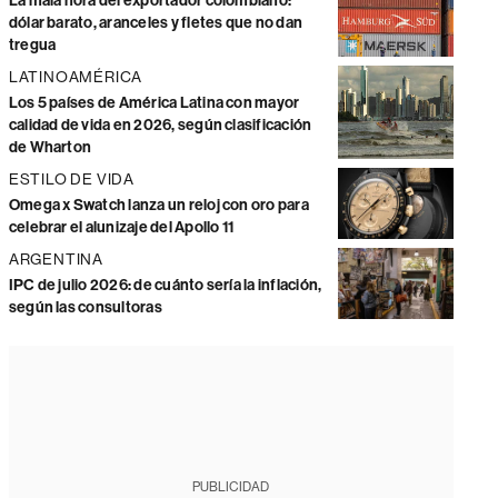
La mala hora del exportador colombiano:
dólar barato, aranceles y fletes que no dan
tregua
LATINOAMÉRICA
Los 5 países de América Latina con mayor
calidad de vida en 2026, según clasificación
de Wharton
ESTILO DE VIDA
Omega x Swatch lanza un reloj con oro para
celebrar el alunizaje del Apollo 11
ARGENTINA
IPC de julio 2026: de cuánto sería la inflación,
según las consultoras
PUBLICIDAD