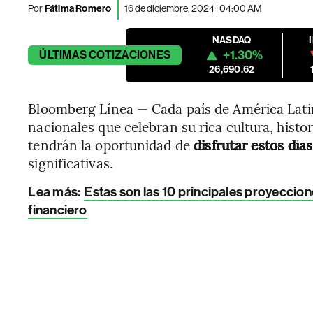
Por
Fátima Romero
16 de diciembre, 2024 | 04:00 AM
NASDAQ
+1.30%
ÚLTIMAS
COTIZACIONES
26,690.62
Bloomberg Línea — Cada país de América Latin
nacionales que celebran su rica cultura, histo
tendrán la oportunidad de
disfrutar estos días
significativas.
Lea más:
Estas son las 10 principales proyecci
financiero