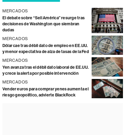
MERCADOS
El debate sobre “Sell América” resurge tras
decisiones de Washington que siembran
dudas
MERCADOS
Dólar cae tras débil dato de empleo en EE.UU.
y menor expectativa de alza de tasas de la Fed
MERCADOS
Yen avanza tras el débil dato laboral de EE.UU.
y crece la alerta por posible intervención
MERCADOS
Vender euros para comprar yenes aumenta el
riesgo geopolítico, advierte BlackRock