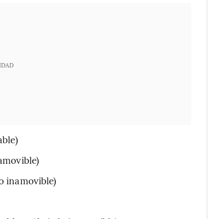
IDAD
able)
namovible)
do inamovible)