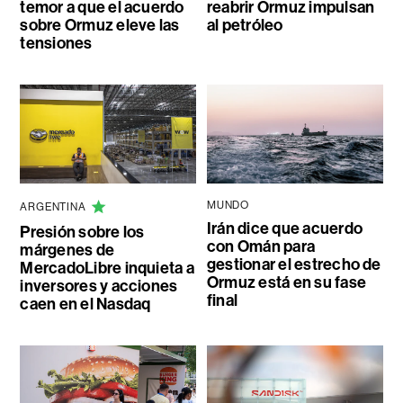
temor a que el acuerdo
reabrir Ormuz impulsan
sobre Ormuz eleve las
al petróleo
tensiones
MUNDO
ARGENTINA
Irán dice que acuerdo
Presión sobre los
con Omán para
márgenes de
gestionar el estrecho de
MercadoLibre inquieta a
Ormuz está en su fase
inversores y acciones
final
caen en el Nasdaq