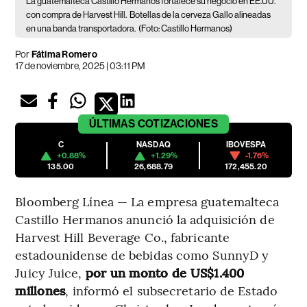
La guatemalteca Castillo Hermanos fortalece su negocio en EE.UU.
con compra de Harvest Hill.
Botellas de la cerveza Gallo alineadas
en una banda transportadora.
(Foto: Castillo Hermanos)
Por
Fátima Romero
17 de noviembre, 2025 | 03:11 PM
ÚLTIMAS
COTIZACIONES
C
NASDAQ
IBOVESPA
+0.88%
+1.29%
-1.76%
135.00
26,688.79
172,455.20
Bloomberg Línea — La empresa guatemalteca
Castillo Hermanos anunció la adquisición de
Harvest Hill Beverage Co., fabricante
estadounidense de bebidas como SunnyD y
Juicy Juice,
por un monto de US$1.400
millones
, informó el subsecretario de Estado