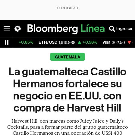
PUBLICIDAD
Ingresar
85%
ETH/USD
+0.58%
Visa
-2.15%
Mercad
1,916.988
362.50
GUATEMALA
La guatemalteca Castillo
Hermanos fortalece su
negocio en EE.UU. con
compra de Harvest Hill
Harvest Hill, con marcas como Juicy Juice y Daily’s
Cocktails, pasa a formar parte del grupo guatemalteco
Castillo Hermanos en una operación de US$1.400