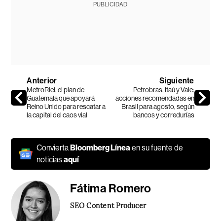
PUBLICIDAD
Anterior
Siguiente
MetroRiel, el plan de
Petrobras, Itaú y Vale:
Guatemala que apoyará
acciones recomendadas en
Reino Unido para rescatar a
Brasil para agosto, según
la capital del caos vial
bancos y corredurías
Convierta
Bloomberg Línea
en su fuente de
noticias
aquí
Fátima Romero
SEO Content Producer