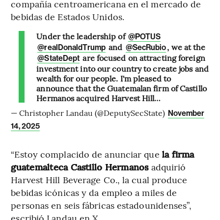
compañía centroamericana en el mercado de
bebidas de Estados Unidos.
Under the leadership of
@POTUS
and
, we at the
@realDonaldTrump
@SecRubio
are focused on attracting foreign
@StateDept
investment into our country to create jobs and
wealth for our people. I'm pleased to
announce that the Guatemalan firm of Castillo
Hermanos acquired Harvest Hill…
— Christopher Landau (@DeputySecState)
November
14, 2025
“Estoy complacido de anunciar que
la firma
guatemalteca Castillo Hermanos
adquirió
Harvest Hill Beverage Co., la cual produce
bebidas icónicas y da empleo a miles de
personas en seis fábricas estadounidenses”,
escribió Landau en X.