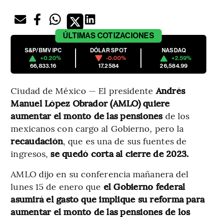
ÚLTIMAS
COTIZACIONES
S&P/BMV IPC
DÓLAR SPOT
NASDAQ
+0.20%
-0.00%
+2.59%
66,833.16
17.2584
26,584.99
Ciudad de México — El presidente
Andrés
Manuel López Obrador (AMLO) quiere
aumentar el monto de las pensiones
de los
mexicanos con cargo al Gobierno, pero la
recaudación
, que es una de sus fuentes de
ingresos,
se quedó corta al cierre de 2023.
AMLO dijo en su conferencia mañanera del
lunes 15 de enero que
el Gobierno federal
asumirá el gasto que implique su reforma para
aumentar el monto de las pensiones de los