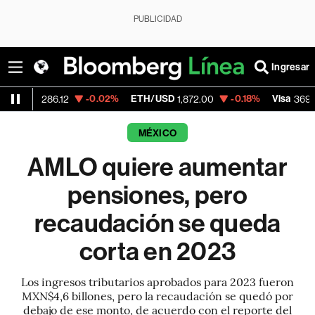
PUBLICIDAD
Ingresar
-0.02%
ETH/USD
-0.18%
Visa
+1.0
6.12
1,872.00
369.59
MÉXICO
AMLO quiere aumentar
pensiones, pero
recaudación se queda
corta en 2023
Los ingresos tributarios aprobados para 2023 fueron
MXN$4,6 billones, pero la recaudación se quedó por
debajo de ese monto, de acuerdo con el reporte del