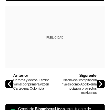
PUBLICIDAD
Anterior
Siguiente
En fotos y videos: Lamine
BlackRock compite con
Yamal por primera vez en
rivales como Apollo en la
Cartagena, Colombia
puja por proyectos
mexicanos
Convierta
Bloomberg Línea
en su fuente de