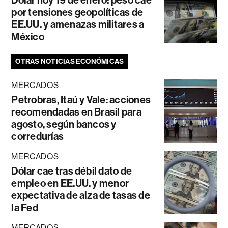
Dólar hoy 19 de enero: peso cae
por tensiones geopolíticas de
EE.UU. y amenazas militares a
México
OTRAS NOTICIAS ECONÓMICAS
MERCADOS
Petrobras, Itaú y Vale: acciones
recomendadas en Brasil para
agosto, según bancos y
corredurías
MERCADOS
Dólar cae tras débil dato de
empleo en EE.UU. y menor
expectativa de alza de tasas de
la Fed
MERCADOS