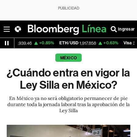
PUBLICIDAD
Ingresar
+0.85%
ETH/USD
+0.63%
Visa
-2
39.46
1,917.858
362.47
MÉXICO
¿Cuándo entra en vigor la
Ley Silla en México?
En México ya no será obligatorio permanecer de pie
durante toda la jornada laboral tras la aprobación de la
Ley Silla