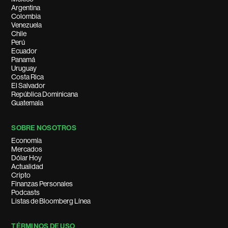
Argentina
Colombia
Venezuela
Chile
Perú
Ecuador
Panamá
Uruguay
Costa Rica
El Salvador
República Dominicana
Guatemala
SOBRE NOSOTROS
Economía
Mercados
Dólar Hoy
Actualidad
Cripto
Finanzas Personales
Podcasts
Listas de Bloomberg Línea
TÉRMINOS DE USO