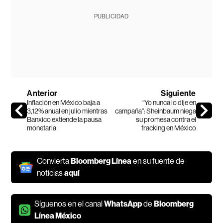
PUBLICIDAD
Anterior
Siguiente
Inflación en México baja a
“Yo nunca lo dije en
3,12% anual en julio mientras
campaña”: Sheinbaum niega
Banxico extiende la pausa
su promesa contra el
monetaria
fracking en México
Convierta
Bloomberg Línea
en su fuente de
noticias
aquí
Síguenos en el canal
WhatsApp
de
Bloomberg
Línea México