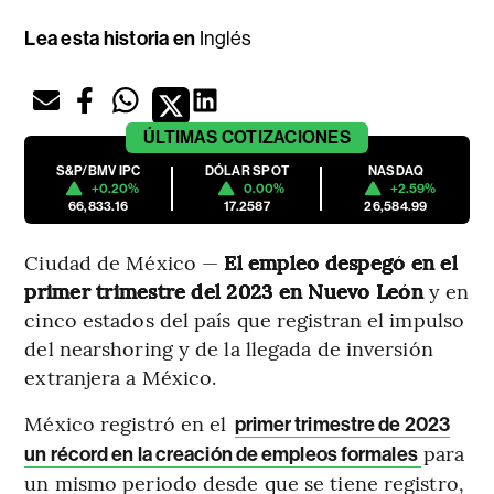
Lea esta historia en
Inglés
ÚLTIMAS
COTIZACIONES
S&P/BMV IPC
DÓLAR SPOT
NASDAQ
+0.20%
0.00%
+2.59%
66,833.16
17.2587
26,584.99
Ciudad de México —
El empleo despegó en el
primer trimestre del 2023 en Nuevo León
y en
cinco estados del país que registran el impulso
del nearshoring y de la llegada de inversión
extranjera a México.
México registró en el
primer trimestre de 2023
para
un récord en la creación de empleos formales
un mismo periodo desde que se tiene registro,