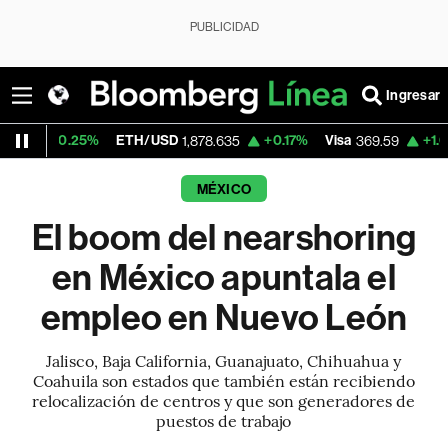
PUBLICIDAD
Ingresar
25%
ETH/USD
+0.17%
Visa
+1.07%
Mercad
1,878.635
369.59
MÉXICO
El boom del nearshoring
en México apuntala el
empleo en Nuevo León
Jalisco, Baja California, Guanajuato, Chihuahua y
Coahuila son estados que también están recibiendo
relocalización de centros y que son generadores de
puestos de trabajo