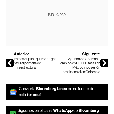
PUBLICIDAD
Anterior
Siguiente
Pemex duplica quema de gas
Agenda de la semana:
natural por falta de
empleo en EE.UU., tasas en
infraestructura
México y posesión
presidencial en Colombia
Convierta
Bloomberg Línea
en su fuente de
noticias
aquí
Síguenos en el canal
WhatsApp
de
Bloomberg