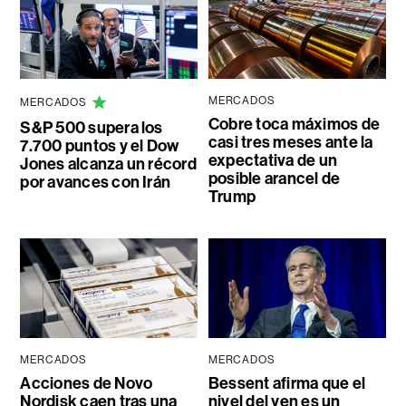
MERCADOS
MERCADOS
Cobre toca máximos de
S&P 500 supera los
casi tres meses ante la
7.700 puntos y el Dow
expectativa de un
Jones alcanza un récord
posible arancel de
por avances con Irán
Trump
MERCADOS
MERCADOS
Acciones de Novo
Bessent afirma que el
Nordisk caen tras una
nivel del yen es un