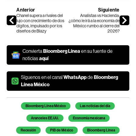
Anterior
Siguiente
Chanel supera a rivales del
Analistas vs Hacienda:
lujo con crecimiento de dos
¿cómo le irá a la economía de
dígitos, impulsado por los
México rumbo al cierre del
diseños de Blazy
2026?
Convierta
Bloomberg Línea
en su fuente de
noticias
aquí
Síguenos en el canal
WhatsApp
de
Bloomberg
Línea México
Temas de este artículo
Bloomberg Línea México
Las noticias del día
Aranceles EE.UU.
Economía mexicana
Recesión
PIB de México
Bloomberg Línea