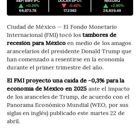
S&P/BMV IPC
DÓLAR SPOT
NASDAQ
+0.26%
-0.42%
+2.80%
66,873.78
17.2582
26,639.49
Ciudad de México — El Fondo Monetario
Internacional (FMI) tocó los
tambores de
recesión para México
en medio de los amagos
arancelarios del presidente Donald Trump que
han comenzado a resentirse en la economía
durante el primer trimestre del año.
El FMI proyectó una caída de -0,3% para la
economía de México en 2025
ante el impacto
de los aranceles de Trump, de acuerdo con el
Panorama Económico Mundial (WEO, por sus
siglas en inglés) publicado este martes 22 de
abril.