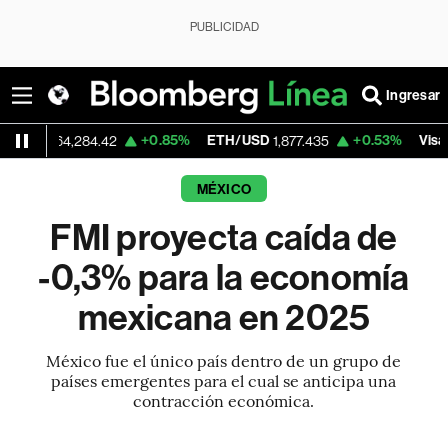
PUBLICIDAD
Ingresar
+0.85%
ETH/USD
+0.53%
Visa
4,284.42
1,877.435
370.01
MÉXICO
FMI proyecta caída de
-0,3% para la economía
mexicana en 2025
México fue el único país dentro de un grupo de
países emergentes para el cual se anticipa una
contracción económica.