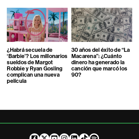
¿Habrá secuela de
30 años del éxito de “La
‘Barbie’? Los millonarios
Macarena”: ¿Cuánto
sueldos de Margot
dinero ha generado la
Robbie y Ryan Gosling
canción que marcó los
complican una nueva
90?
película