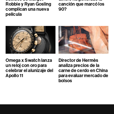
Robbie y Ryan Gosling
canción que marcó los
complican una nueva
90?
película
Omega x Swatch lanza
Director de Hermès
un reloj con oro para
analiza precios de la
celebrar el alunizaje del
carne de cerdo en China
Apollo 11
para evaluar mercado de
bolsos