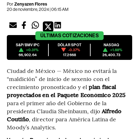
Por
Zenyazen Flores
20 de noviembre, 2024 | 06:15 AM
ÚLTIMAS
COTIZACIONES
S&P/BMV IPC
DÓLAR SPOT
NASDAQ
+0.31%
-0.37%
+1.88%
66,902.64
17.2668
26,400.73
Ciudad de México — México no evitará la
“maldición” de inicio de sexenio con el
crecimiento pronosticado y el
plan fiscal
proyectados en el Paquete Económico 2025
para el primer año del Gobierno de la
presidenta Claudia Sheinbaum, dijo
Alfredo
Coutiño
, director para América Latina de
Moody’s Analytics.