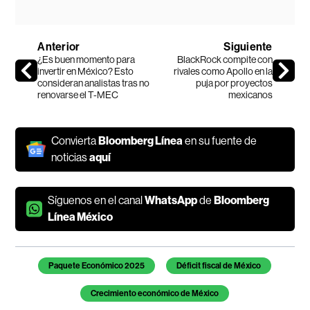
Anterior
Siguiente
¿Es buen momento para
BlackRock compite con
invertir en México? Esto
rivales como Apollo en la
consideran analistas tras no
puja por proyectos
renovarse el T-MEC
mexicanos
Convierta
Bloomberg Línea
en su fuente de
noticias
aquí
Síguenos en el canal
WhatsApp
de
Bloomberg
Línea México
Temas de este artículo
Paquete Económico 2025
Déficit fiscal de México
Crecimiento económico de México