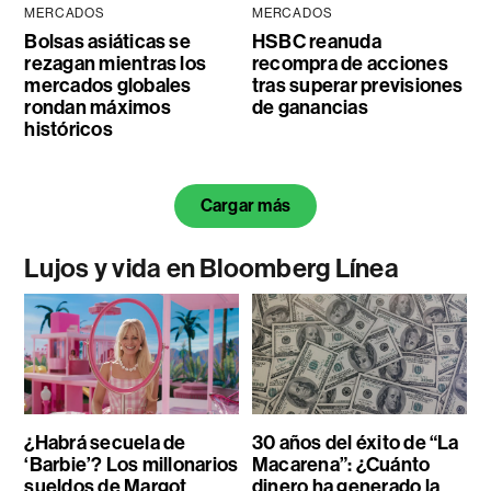
MERCADOS
MERCADOS
Bolsas asiáticas se
HSBC reanuda
rezagan mientras los
recompra de acciones
mercados globales
tras superar previsiones
rondan máximos
de ganancias
históricos
Cargar más
Lujos y vida en Bloomberg Línea
¿Habrá secuela de
30 años del éxito de “La
‘Barbie’? Los millonarios
Macarena”: ¿Cuánto
sueldos de Margot
dinero ha generado la