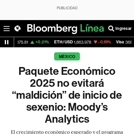
PUBLICIDAD
Ingresar
+0.21%
ETH/USD
-0.19%
Visa
+0.7
5.81
1,863.978
368.56
MÉXICO
Paquete Económico
2025 no evitará
“maldición” de inicio de
sexenio: Moody’s
Analytics
El crecimiento económico esperado y el programa