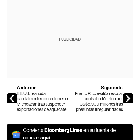
PUBLICIDAD
Anterior
Siguiente
EE.UU. reanuda
Puerto Rico evalúa revocar
parcialmente operaciones en
contrato eléctrico por
Michoacán tras suspender
US$5.900 millones tras
exportaciones de aguacate
presuntas irregularidades
Convierta
Bloomberg Línea
en su fuente de
noticias
aquí