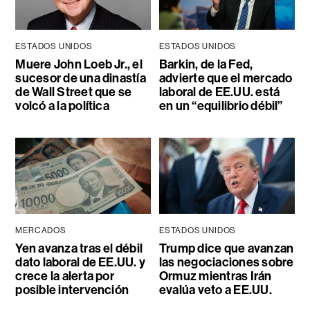
ESTADOS UNIDOS
ESTADOS UNIDOS
Muere John Loeb Jr., el
Barkin, de la Fed,
sucesor de una dinastía
advierte que el mercado
de Wall Street que se
laboral de EE.UU. está
volcó a la política
en un “equilibrio débil”
MERCADOS
ESTADOS UNIDOS
Yen avanza tras el débil
Trump dice que avanzan
dato laboral de EE.UU. y
las negociaciones sobre
crece la alerta por
Ormuz mientras Irán
posible intervención
evalúa veto a EE.UU.