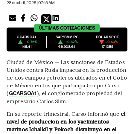
28 de abril, 2026 | 07:15 AM
ÚLTIMAS
COTIZACIONES
GCARSOA1
S&P/BMV IPC
DÓLAR SPOT
+0.76%
+0.82%
-0.43%
145.41
66,938.64
17.1355
Ciudad de México — Las sanciones de Estados
Unidos contra Rusia impactaron la producción
de dos campos petroleros ubicados en el Golfo
de México en los que participa Grupo Carso
(
), el conglomerado propiedad del
GCARSOA1
empresario Carlos Slim.
En su reporte trimestral, Carso informó que
el
nivel de producción en los yacimientos
marinos Ichalkil y Pokoch disminuyó en el