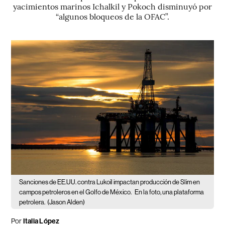
yacimientos marinos Ichalkil y Pokoch disminuyó por
“algunos bloqueos de la OFAC”.
Sanciones de EE.UU. contra Lukoil impactan producción de Slim en
campos petroleros en el Golfo de México.
En la foto, una plataforma
petrolera.
(Jason Alden)
Por
Italia López