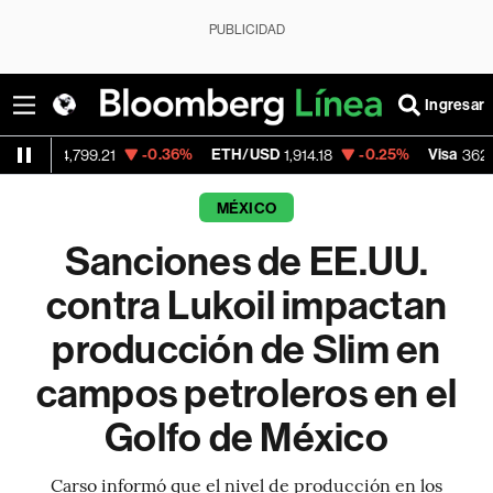
PUBLICIDAD
Ingresar
-0.36%
ETH/USD
-0.25%
Visa
-2.
799.21
1,914.18
362.50
MÉXICO
Sanciones de EE.UU.
contra Lukoil impactan
producción de Slim en
campos petroleros en el
Golfo de México
Carso informó que el nivel de producción en los