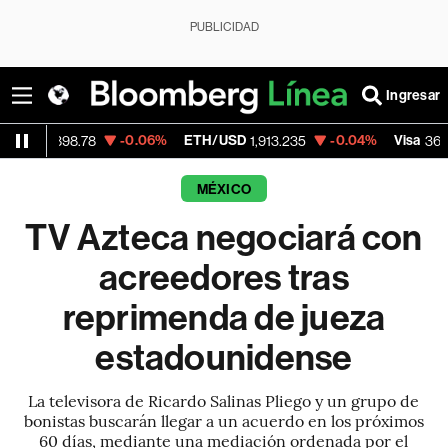
PUBLICIDAD
Ingresar
-0.06%
ETH/USD
-0.04%
Visa
-2.1
8.78
1,913.235
362.50
MÉXICO
TV Azteca negociará con
acreedores tras
reprimenda de jueza
estadounidense
La televisora de Ricardo Salinas Pliego y un grupo de
bonistas buscarán llegar a un acuerdo en los próximos
60 días, mediante una mediación ordenada por el