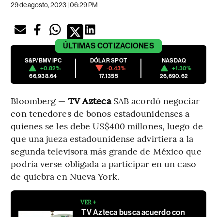
29 de agosto, 2023 | 06:29 PM
ÚLTIMAS
COTIZACIONES
S&P/BMV IPC
DÓLAR SPOT
NASDAQ
+0.82%
-0.43%
+1.30%
66,938.64
17.1355
26,690.62
Bloomberg —
TV Azteca
SAB acordó negociar
con tenedores de bonos estadounidenses a
quienes se les debe US$400 millones, luego de
que una jueza estadounidense advirtiera a la
segunda televisora más grande de México que
podría verse obligada a participar en un caso
de quiebra en Nueva York.
VER +
TV Azteca busca acuerdo con