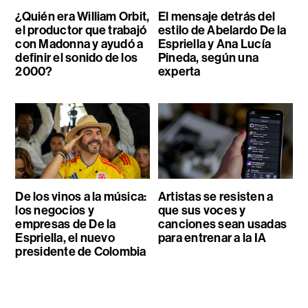
¿Quién era William Orbit,
El mensaje detrás del
el productor que trabajó
estilo de Abelardo De la
con Madonna y ayudó a
Espriella y Ana Lucía
definir el sonido de los
Pineda, según una
2000?
experta
De los vinos a la música:
Artistas se resisten a
los negocios y
que sus voces y
empresas de De la
canciones sean usadas
Espriella, el nuevo
para entrenar a la IA
presidente de Colombia