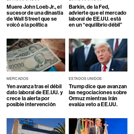
Muere John Loeb Jr., el
Barkin, de la Fed,
sucesor de una dinastía
advierte que el mercado
de Wall Street que se
laboral de EE.UU. está
volcó a la política
en un “equilibrio débil”
MERCADOS
ESTADOS UNIDOS
Yen avanza tras el débil
Trump dice que avanzan
dato laboral de EE.UU. y
las negociaciones sobre
crece la alerta por
Ormuz mientras Irán
posible intervención
evalúa veto a EE.UU.