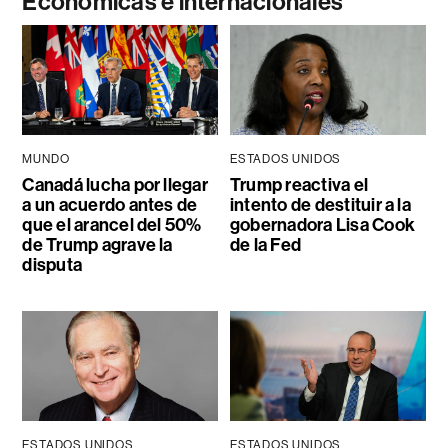
Económicas e internacionales
MUNDO
ESTADOS UNIDOS
Canadá lucha por llegar
Trump reactiva el
a un acuerdo antes de
intento de destituir a la
que el arancel del 50%
gobernadora Lisa Cook
de Trump agrave la
de la Fed
disputa
ESTADOS UNIDOS
ESTADOS UNIDOS