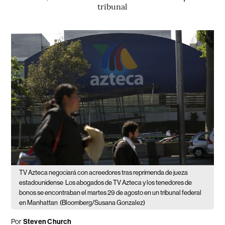
tribunal
TV Azteca negociará con acreedores tras reprimenda de jueza
estadounidense
Los abogados de TV Azteca y los tenedores de
bonos se encontraban el martes 29 de agosto en un tribunal federal
en Manhattan
(Bloomberg/Susana Gonzalez)
Por
Steven Church