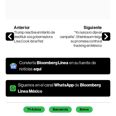
Anterior
Siguiente
Trump reactiva el intento de
“Yo nunca lo dije en
destituir a la gobernadora
campaña”: Sheinbaum niega
Lisa Cook de la Fed
su promesa contra el
fracking en México
Convierta
Bloomberg Línea
en su fuente de
noticias
aquí
Síguenos en el canal
WhatsApp
de
Bloomberg
Línea México
Temas de este artículo
TV Azteca
Bancarrota
Bonos