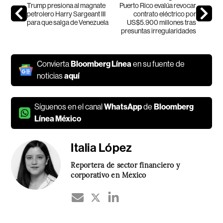
Trump presiona al magnate
Puerto Rico evalúa revocar
petrolero Harry Sargeant III
contrato eléctrico por
para que salga de Venezuela
US$5.900 millones tras
presuntas irregularidades
Convierta
Bloomberg Línea
en su fuente de
noticias
aquí
Síguenos en el canal
WhatsApp
de
Bloomberg
Línea México
Italia López
Reportera de sector financiero y
corporativo en México