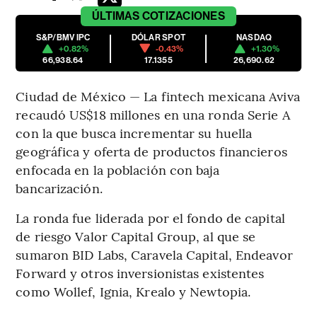
ÚLTIMAS
COTIZACIONES
S&P/BMV IPC
DÓLAR SPOT
NASDAQ
+0.82%
-0.43%
+1.30%
66,938.64
17.1355
26,690.62
Ciudad de México — La fintech mexicana Aviva
recaudó US$18 millones en una ronda Serie A
con la que busca incrementar su huella
geográfica y oferta de productos financieros
enfocada en la población con baja
bancarización.
La ronda fue liderada por el fondo de capital
de riesgo Valor Capital Group, al que se
sumaron BID Labs, Caravela Capital, Endeavor
Forward y otros inversionistas existentes
como Wollef, Ignia, Krealo y Newtopia.