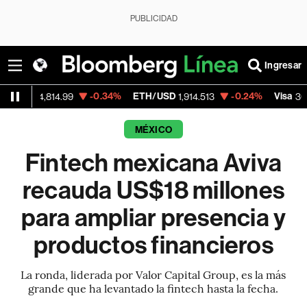
PUBLICIDAD
Ingresar
-0.34%
ETH/USD
-0.24%
Visa
-2
,814.99
1,914.513
362.50
MÉXICO
Fintech mexicana Aviva
recauda US$18 millones
para ampliar presencia y
productos financieros
La ronda, liderada por Valor Capital Group, es la más
grande que ha levantado la fintech hasta la fecha.