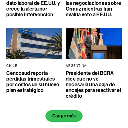
dato laboral de EE.UU. y
las negociaciones sobre
crece la alerta por
Ormuz mientras Irán
posible intervención
evalúa veto a EE.UU.
CHILE
ARGENTINA
Cencosud reporta
Presidente del BCRA
pérdidas trimestrales
dice que no ve
por costos de su nuevo
necesaria una baja de
plan estratégico
encajes para reactivar el
crédito
Cargar más