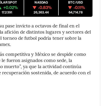
ÓLAR SPOT
NASDAQ
BTC/USD
+0.02%
-0.83%
-0.11%
17.2391
26,363.44
64,714.78
 pase invicto a octavos de final en el
 afición de distintos lugares y sectores del
l torneo de futbol podría tener sobre la
namex.
 más competitiva y México se despide como
ue le fueron asignados como sede, la
 muerto”, ya que la actividad continúa
 recuperación sostenida, de acuerdo con el