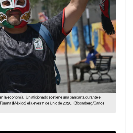
 en la economía.
Un aficionado sostiene una pancarta durante el
ijuana (México) el jueves 11 de junio de 2026.
(Bloomberg/Carlos