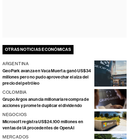
OTRAS NOTICIAS ECONÓMICAS
ARGENTINA
GeoPark avanza en Vaca Muerta: ganó US$34
millones pero no pudo aprovechar el alza del
precio del petróleo
COLOMBIA
Grupo Argos anuncia millonaria recompra de
acciones y promete duplicar el dividendo
NEGOCIOS
Microsoft registra US$24.100 millones en
ventas de IA procedentes de OpenAI
MERCADOS