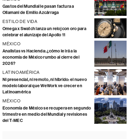
Gastos del Mundial le pasan factura a
Ollamani de Emilio Azcárraga
ESTILO DE VIDA
Omega x Swatch lanza un reloj con oro para
celebrar el alunizaje del Apollo 11
MÉXICO
Analistas vs Hacienda: ¿cómo le irá a la
economía de México rumbo al cierre del
2026?
LATINOAMÉRICA
Ni presencial, ni remoto, ni híbrido: el nuevo
modelo laboral que WeWork ve crecer en
Latinoamérica
MÉXICO
Economía de México se recupera en segundo
trimestre en medio del Mundial y revisiones
del T-MEC