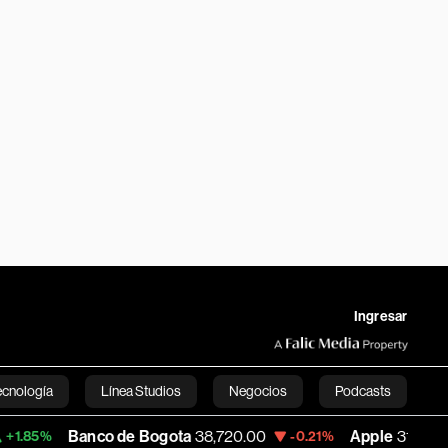
Ingresar
ecnología
Línea Studios
Negocios
Podcasts
co de Bogota
38,720.00
Apple
310.94
-0.21%
+0.55%
English