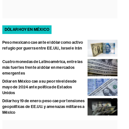
DÓLAR HOY EN MÉXICO
Peso mexicano cae ante el dólar como activo
refugio por guerra entre EE.UU., Israel e Irán
Cuatro monedas de Latinoamérica, entre las
más fuertes frente al dólar en mercados
emergentes
Dólar en México cae a su peor nivel desde
mayo de 2024 ante política de Estados
Unidos
Dólar hoy 19 de enero: peso cae por tensiones
geopolíticas de EE.UU. y amenazas militares a
México