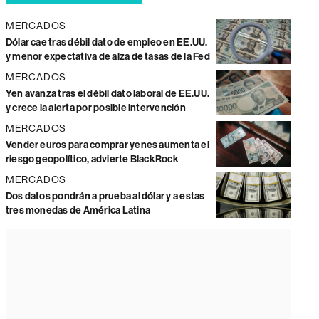
MERCADOS
Dólar cae tras débil dato de empleo en EE.UU.
y menor expectativa de alza de tasas de la Fed
MERCADOS
Yen avanza tras el débil dato laboral de EE.UU.
y crece la alerta por posible intervención
MERCADOS
Vender euros para comprar yenes aumenta el
riesgo geopolítico, advierte BlackRock
MERCADOS
Dos datos pondrán a prueba al dólar y a estas
tres monedas de América Latina