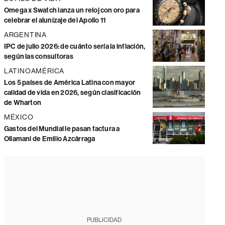
Omega x Swatch lanza un reloj con oro para
celebrar el alunizaje del Apollo 11
ARGENTINA
IPC de julio 2026: de cuánto sería la inflación,
según las consultoras
LATINOAMÉRICA
Los 5 países de América Latina con mayor
calidad de vida en 2026, según clasificación
de Wharton
MÉXICO
Gastos del Mundial le pasan factura a
Ollamani de Emilio Azcárraga
PUBLICIDAD