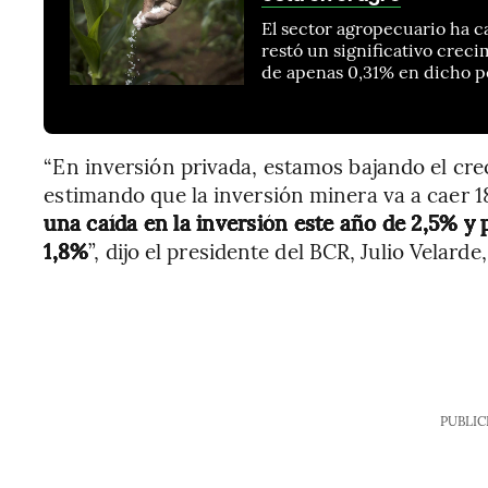
El sector agropecuario ha c
restó un significativo crec
de apenas 0,31% en dicho p
“En inversión privada, estamos bajando el cr
estimando que la inversión minera va a caer 1
una caída en la inversión este año de 2,5% y
1,8%
”, dijo el presidente del BCR, Julio Velarde
PUBLIC