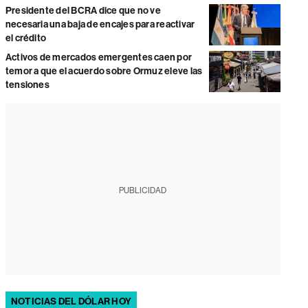
Presidente del BCRA dice que no ve
necesaria una baja de encajes para reactivar
el crédito
Activos de mercados emergentes caen por
temor a que el acuerdo sobre Ormuz eleve las
tensiones
PUBLICIDAD
NOTICIAS DEL DÓLAR HOY