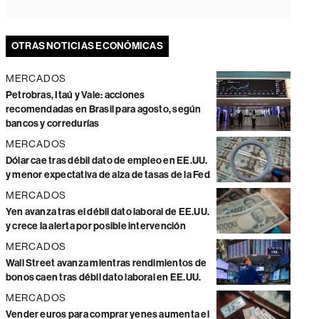
OTRAS NOTICIAS ECONÓMICAS
MERCADOS
Petrobras, Itaú y Vale: acciones
recomendadas en Brasil para agosto, según
bancos y corredurías
MERCADOS
Dólar cae tras débil dato de empleo en EE.UU.
y menor expectativa de alza de tasas de la Fed
MERCADOS
Yen avanza tras el débil dato laboral de EE.UU.
y crece la alerta por posible intervención
MERCADOS
Wall Street avanza mientras rendimientos de
bonos caen tras débil dato laboral en EE.UU.
MERCADOS
Vender euros para comprar yenes aumenta el