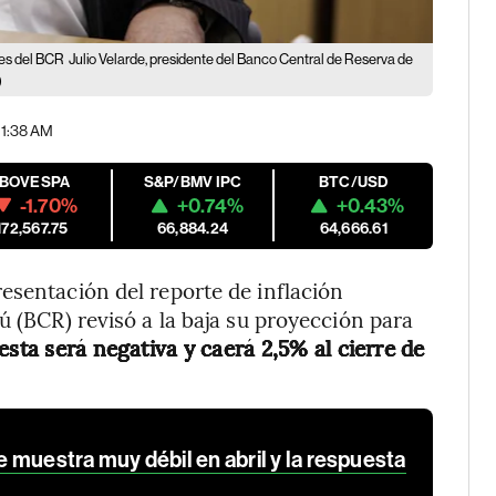
nes del BCR
Julio Velarde, presidente del Banco Central de Reserva de
)
 11:38 AM
IBOVESPA
S&P/BMV IPC
BTC/USD
-1.70%
+0.74%
+0.43%
172,567.75
66,884.24
64,666.61
esentación del reporte de inflación
ú (BCR) revisó a la baja su proyección para
sta será negativa y caerá 2,5% al cierre de
 muestra muy débil en abril y la respuesta