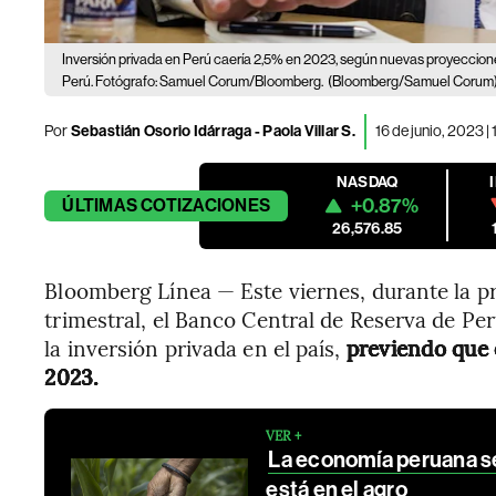
Inversión privada en Perú caería 2,5% en 2023, según nuevas proyeccio
Perú. Fotógrafo: Samuel Corum/Bloomberg.
(Bloomberg/Samuel Corum
Por
Sebastián Osorio Idárraga
-
Paola Villar S.
16 de junio, 2023 |
NASDAQ
+0.87%
ÚLTIMAS
COTIZACIONES
26,576.85
Bloomberg Línea — Este viernes, durante la pr
trimestral, el Banco Central de Reserva de Per
la inversión privada en el país,
previendo que e
2023.
VER +
La economía peruana se
está en el agro