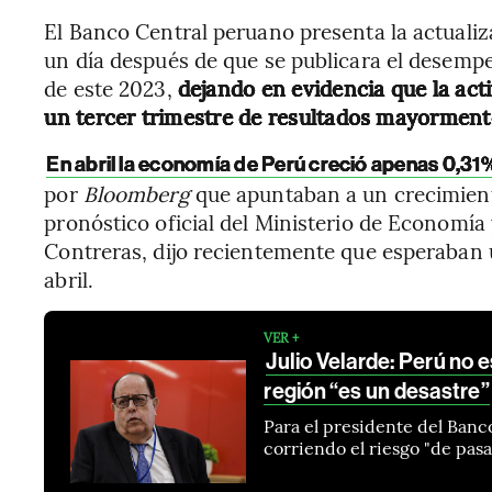
El Banco Central peruano presenta la actuali
un día después de que se publicara el desemp
de este 2023,
dejando en evidencia que la act
un tercer trimestre de resultados mayorment
En abril la economía de Perú creció apenas 0,31
por
Bloomberg
que apuntaban a un crecimient
pronóstico oficial del Ministerio de Economía y
Contreras, dijo recientemente que esperaban
abril.
VER +
Julio Velarde: Perú no e
región “es un desastre”
Para el presidente del Banc
corriendo el riesgo "de pasa