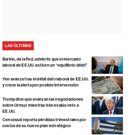
LAS ÚLTIMAS
Barkin, de la Fed, advierte que el mercado
laboral de EE.UU. está en un “equilibrio débil”
Yen avanza tras el débil dato laboral de EE.UU.
y crece la alerta por posible intervención
Trump dice que avanzan las negociaciones
sobre Ormuz mientras Irán evalúa veto a
EE.UU.
Cencosud reporta pérdidas trimestrales por
costos de su nuevo plan estratégico