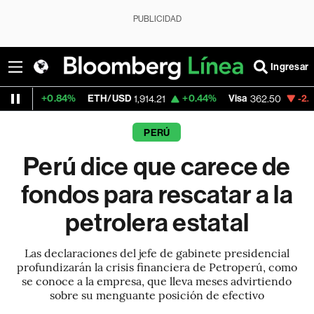
PUBLICIDAD
Ingresar
.84%
ETH/USD
+0.44%
Visa
-2.15%
Merca
1,914.21
362.50
PERÚ
Perú dice que carece de
fondos para rescatar a la
petrolera estatal
Las declaraciones del jefe de gabinete presidencial
profundizarán la crisis financiera de Petroperú, como
se conoce a la empresa, que lleva meses advirtiendo
sobre su menguante posición de efectivo