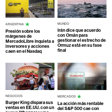
MUNDO
ARGENTINA
Irán dice que acuerdo
Presión sobre los
con Omán para
márgenes de
gestionar el estrecho de
MercadoLibre inquieta a
Ormuz está en su fase
inversores y acciones
final
caen en el Nasdaq
NEGOCIOS
MERCADOS
Burger King dispara sus
La acción más rentable
ventas en EE.UU. con un
del S&P 500 cae con