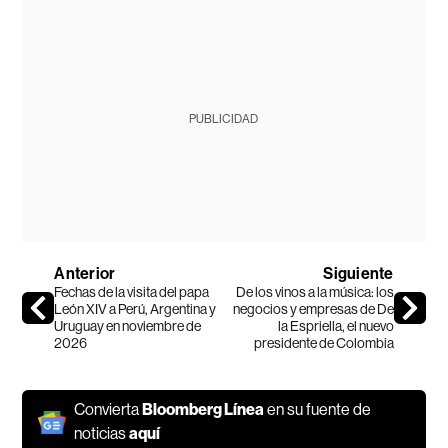
PUBLICIDAD
Anterior
Siguiente
Fechas de la visita del papa
De los vinos a la música: los
León XIV a Perú, Argentina y
negocios y empresas de De
Uruguay en noviembre de
la Espriella, el nuevo
2026
presidente de Colombia
Convierta
Bloomberg Línea
en su fuente de
noticias
aquí