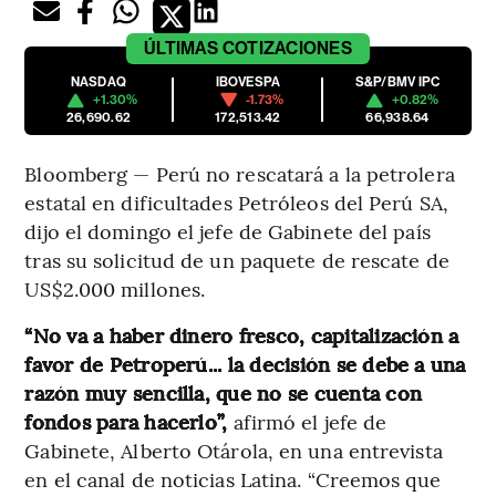
ÚLTIMAS
COTIZACIONES
NASDAQ
IBOVESPA
S&P/BMV IPC
+1.30%
-1.73%
+0.82%
26,690.62
172,513.42
66,938.64
Bloomberg — Perú no rescatará a la petrolera
estatal en dificultades Petróleos del Perú SA,
dijo el domingo el jefe de Gabinete del país
tras su solicitud de un paquete de rescate de
US$2.000 millones.
“No va a haber dinero fresco, capitalización a
favor de Petroperú... la decisión se debe a una
razón muy sencilla, que no se cuenta con
fondos para hacerlo”,
afirmó el jefe de
Gabinete, Alberto Otárola, en una entrevista
en el canal de noticias Latina. “Creemos que