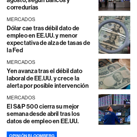
agosto, según bancos y
corredurías
MERCADOS
Dólar cae tras débil dato de
empleo en EE.UU. y menor
expectativa de alza de tasas de
la Fed
MERCADOS
Yen avanza tras el débil dato
laboral de EE.UU. y crece la
alerta por posible intervención
MERCADOS
El S&P 500 cierra su mejor
semana desde abril tras los
datos de empleo en EE.UU.
OPINIÓN BLOOMBERG