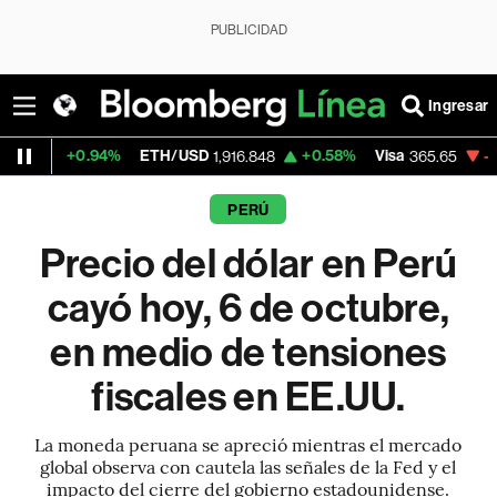
PUBLICIDAD
Ingresar
94%
ETH/USD
+0.58%
Visa
-1.30%
Mercad
1,916.848
365.65
PERÚ
Precio del dólar en Perú
cayó hoy, 6 de octubre,
en medio de tensiones
fiscales en EE.UU.
La moneda peruana se apreció mientras el mercado
global observa con cautela las señales de la Fed y el
impacto del cierre del gobierno estadounidense.