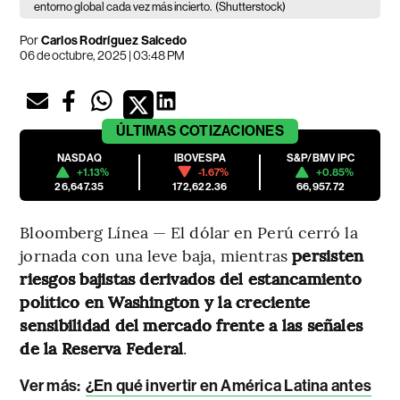
entorno global cada vez más incierto.
(Shutterstock)
Por
Carlos Rodríguez Salcedo
06 de octubre, 2025 | 03:48 PM
ÚLTIMAS
COTIZACIONES
NASDAQ
IBOVESPA
S&P/BMV IPC
+1.13%
-1.67%
+0.85%
26,647.35
172,622.36
66,957.72
Bloomberg Línea — El dólar en Perú cerró la
jornada con una leve baja, mientras
persisten
riesgos bajistas derivados del estancamiento
político en Washington y la creciente
sensibilidad del mercado frente a las señales
de la Reserva Federal
.
Ver más:
¿En qué invertir en América Latina antes