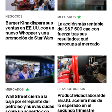
NEGOCIOS
MERCADOS
Burger King dispara sus
La acción más rentable
ventas en EE.UU. con un
del S&P 500 cae con
nuevo Whopper y una
fuerza tras sus
promoción de Star Wars
resultados: qué
preocupa al mercado
ESTADOS UNIDOS
MERCADOS
Productividad laboral de
Wall Street cierra a la
EE.UU. acelera más de
baja por el repunte del
lo esperado en el
petróleo y nuevas dudas
segundo trimestre
sobre un acuerdo con