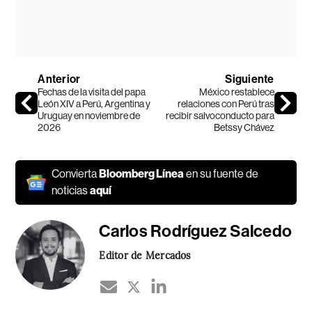
Anterior
Siguiente
Fechas de la visita del papa
México restablece
León XIV a Perú, Argentina y
relaciones con Perú tras
Uruguay en noviembre de
recibir salvoconducto para
2026
Betssy Chávez
Convierta
Bloomberg Línea
en su fuente de
noticias
aquí
Carlos Rodríguez Salcedo
Editor de Mercados