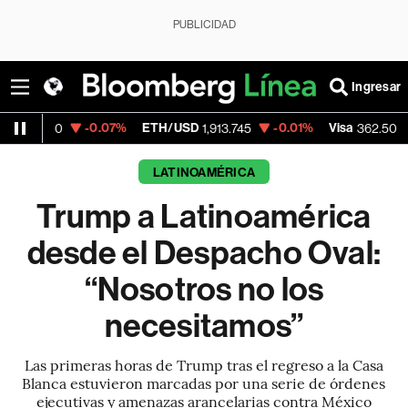
PUBLICIDAD
Ingresar
-0.07%
ETH/USD
-0.01%
Visa
-2.15%
Mer
1,913.745
362.50
LATINOAMÉRICA
Trump a Latinoamérica
desde el Despacho Oval:
“Nosotros no los
necesitamos”
Las primeras horas de Trump tras el regreso a la Casa
Blanca estuvieron marcadas por una serie de órdenes
ejecutivas y amenazas arancelarias contra México