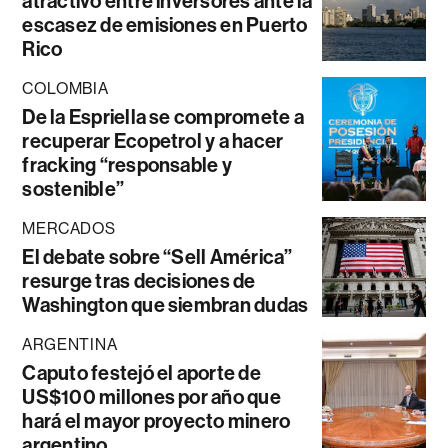
atractivo entre inversores ante la
escasez de emisiones en Puerto
Rico
COLOMBIA
De la Espriella se compromete a
recuperar Ecopetrol y a hacer
fracking “responsable y
sostenible”
MERCADOS
El debate sobre “Sell América”
resurge tras decisiones de
Washington que siembran dudas
ARGENTINA
Caputo festejó el aporte de
US$100 millones por año que
hará el mayor proyecto minero
argentino