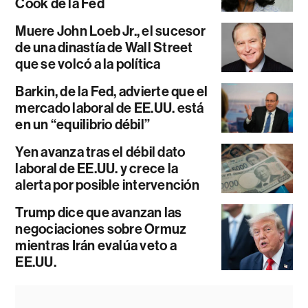
Cook de la Fed
Muere John Loeb Jr., el sucesor
de una dinastía de Wall Street
que se volcó a la política
Barkin, de la Fed, advierte que el
mercado laboral de EE.UU. está
en un “equilibrio débil”
Yen avanza tras el débil dato
laboral de EE.UU. y crece la
alerta por posible intervención
Trump dice que avanzan las
negociaciones sobre Ormuz
mientras Irán evalúa veto a
EE.UU.