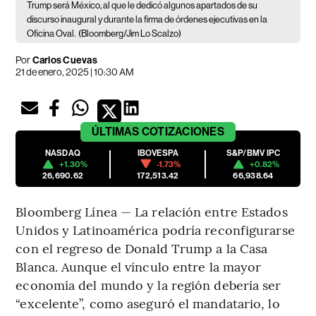
Trump será México, al que le dedicó algunos apartados de su
discurso inaugural y durante la firma de órdenes ejecutivas en la
Oficina Oval.
(Bloomberg/Jim Lo Scalzo)
Por
Carlos Cuevas
21 de enero, 2025 | 10:30 AM
ÚLTIMAS
COTIZACIONES
NASDAQ
IBOVESPA
S&P/BMV IPC
+1.30%
-1.73%
+0.82%
26,690.62
172,513.42
66,938.64
Bloomberg Línea — La relación entre Estados
Unidos y Latinoamérica podría reconfigurarse
con el regreso de Donald Trump a la Casa
Blanca. Aunque el vínculo entre la mayor
economía del mundo y la región debería ser
“excelente”, como aseguró el mandatario, lo