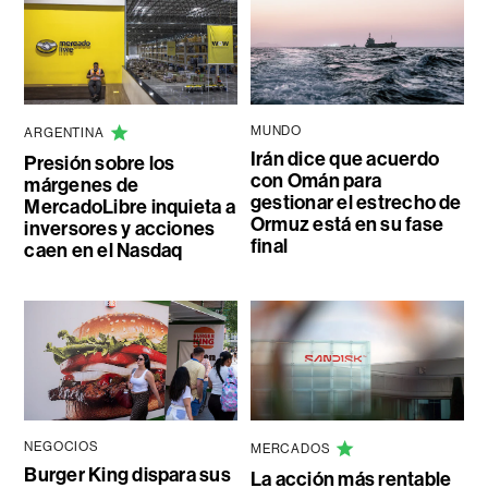
MUNDO
ARGENTINA
Irán dice que acuerdo
Presión sobre los
con Omán para
márgenes de
gestionar el estrecho de
MercadoLibre inquieta a
Ormuz está en su fase
inversores y acciones
final
caen en el Nasdaq
NEGOCIOS
MERCADOS
Burger King dispara sus
La acción más rentable