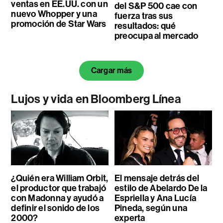
ventas en EE.UU. con un
del S&P 500 cae con
nuevo Whopper y una
fuerza tras sus
promoción de Star Wars
resultados: qué
preocupa al mercado
Cargar más
Lujos y vida en Bloomberg Línea
¿Quién era William Orbit,
El mensaje detrás del
el productor que trabajó
estilo de Abelardo De la
con Madonna y ayudó a
Espriella y Ana Lucía
definir el sonido de los
Pineda, según una
2000?
experta