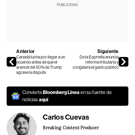
PUBLICIDAD
Anterior
Siguiente
Canadá lucha por llegar a un
De la Espriella anuncia
acuerdo antes de que el
reforma tributaria y
arancel del 50% de Trump
congelará el gasto público
agrave la disputa
Convierta
Bloomberg Línea
en su fuente de
noticias
aquí
Carlos Cuevas
Breaking Content Producer