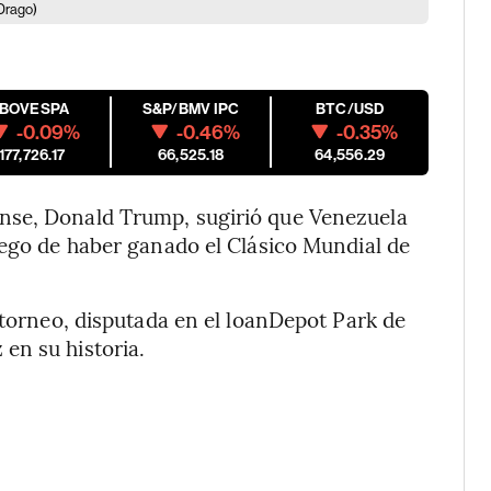
Drago)
IBOVESPA
S&P/BMV IPC
BTC/USD
-0.09%
-0.46%
-0.35%
177,726.17
66,525.18
64,556.29
nse, Donald Trump, sugirió que Venezuela
uego de haber ganado el Clásico Mundial de
 torneo, disputada en el loanDepot Park de
en su historia.