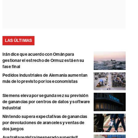
LAS ÚLTIMAS
Irán dice que acuerdo con Omán para
gestionar el estrecho de Ormuz está en su
fase final
Pedidos industriales de Alemania aumentan
más de lo previsto por los economistas
Siemens eleva por segunda vez su previsión
de ganancias por centros de datos y software
industrial
Nintendo supera expectativas de ganancias
por devoluciones de aranceles y ventas de
dos juegos
Australia registra inesperado superávit