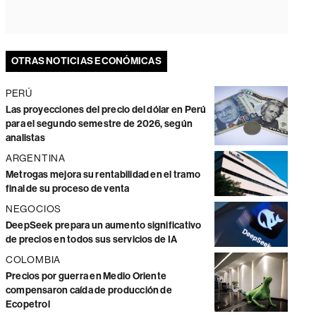
OTRAS NOTICIAS ECONÓMICAS
PERÚ
Las proyecciones del precio del dólar en Perú
para el segundo semestre de 2026, según
analistas
ARGENTINA
Metrogas mejora su rentabilidad en el tramo
final de su proceso de venta
NEGOCIOS
DeepSeek prepara un aumento significativo
de precios en todos sus servicios de IA
COLOMBIA
Precios por guerra en Medio Oriente
compensaron caída de producción de
Ecopetrol