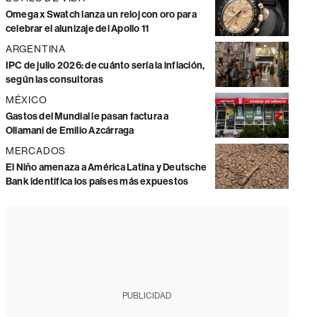
Omega x Swatch lanza un reloj con oro para
celebrar el alunizaje del Apollo 11
ARGENTINA
IPC de julio 2026: de cuánto sería la inflación,
según las consultoras
MÉXICO
Gastos del Mundial le pasan factura a
Ollamani de Emilio Azcárraga
MERCADOS
El Niño amenaza a América Latina y Deutsche
Bank identifica los países más expuestos
PUBLICIDAD