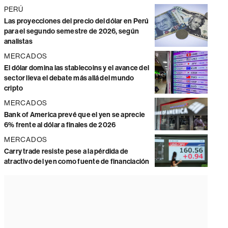
PERÚ
Las proyecciones del precio del dólar en Perú
para el segundo semestre de 2026, según
analistas
MERCADOS
El dólar domina las stablecoins y el avance del
sector lleva el debate más allá del mundo
cripto
MERCADOS
Bank of America prevé que el yen se aprecie
6% frente al dólar a finales de 2026
MERCADOS
Carry trade resiste pese a la pérdida de
atractivo del yen como fuente de financiación