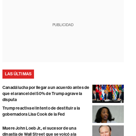
PUBLICIDAD
LAS ÚLTIMAS
Canadá lucha por llegar a un acuerdo antes de
que el arancel del 50% de Trump agrave la
disputa
Trump reactiva el intento de destituir a la
gobernadora Lisa Cook de la Fed
Muere John Loeb Jr., el sucesor de una
dinastía de Wall Street que se volcó a la