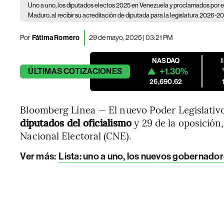
Uno a uno, los diputados electos 2025 en Venezuela y proclamados por 
Maduro, al recibir su acreditación de diputada para la legislatura 2026-20
Por
Fátima Romero
29 de mayo, 2025 | 03:21 PM
NASDAQ
+1.30%
ÚLTIMAS
COTIZACIONES
26,690.62
Bloomberg Línea — El nuevo Poder Legislativ
diputados del oficialismo
y 29 de la oposición
Nacional Electoral (CNE).
Ver más:
Lista: uno a uno, los nuevos gobernador