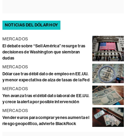
NOTICIAS DEL DÓLAR HOY
MERCADOS
El debate sobre “Sell América” resurge tras
decisiones de Washington que siembran
dudas
MERCADOS
Dólar cae tras débil dato de empleo en EE.UU.
y menor expectativa de alza de tasas de la Fed
MERCADOS
Yen avanza tras el débil dato laboral de EE.UU.
y crece la alerta por posible intervención
MERCADOS
Vender euros para comprar yenes aumenta el
riesgo geopolítico, advierte BlackRock