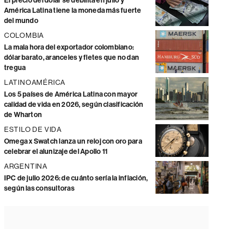
El precio del dólar se debilita en julio y
América Latina tiene la moneda más fuerte
del mundo
COLOMBIA
La mala hora del exportador colombiano:
dólar barato, aranceles y fletes que no dan
tregua
LATINOAMÉRICA
Los 5 países de América Latina con mayor
calidad de vida en 2026, según clasificación
de Wharton
ESTILO DE VIDA
Omega x Swatch lanza un reloj con oro para
celebrar el alunizaje del Apollo 11
ARGENTINA
IPC de julio 2026: de cuánto sería la inflación,
según las consultoras