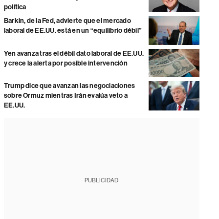
política
Barkin, de la Fed, advierte que el mercado
laboral de EE.UU. está en un “equilibrio débil”
Yen avanza tras el débil dato laboral de EE.UU.
y crece la alerta por posible intervención
Trump dice que avanzan las negociaciones
sobre Ormuz mientras Irán evalúa veto a
EE.UU.
PUBLICIDAD