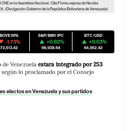
el CNE en la Asamblea Nacional.
Cilia Flores, esposa de Nicolás
31.
(Divulgación: Gobierno de la República Bolivariana de Venezuela)
IBOVESPA
S&P/BMV IPC
BTC/USD
-1.73%
+0.82%
+0.03%
172,513.42
66,938.64
64,952.42
o de Venezuela
estará integrado por 253
, según lo proclamado por el Consejo
es electos en Venezuela y sus partidos