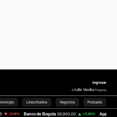
Ingresar
ecnología
Línea Studios
Negocios
Podcasts
Banco de Bogota
38,900.00
Apple
313.305
%
+0.46%
+
English