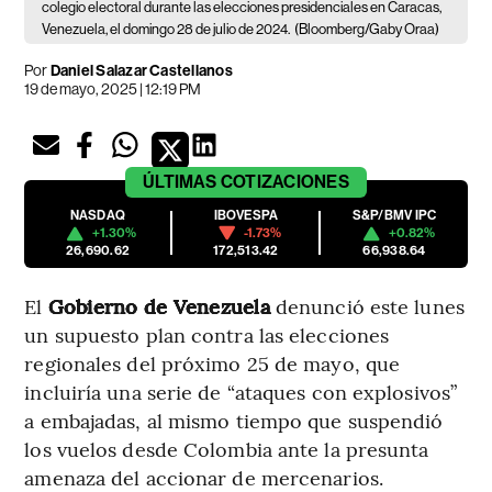
colegio electoral durante las elecciones presidenciales en Caracas,
Venezuela, el domingo 28 de julio de 2024.
(Bloomberg/Gaby Oraa)
Por
Daniel Salazar Castellanos
19 de mayo, 2025 | 12:19 PM
ÚLTIMAS
COTIZACIONES
NASDAQ
IBOVESPA
S&P/BMV IPC
+1.30%
-1.73%
+0.82%
26,690.62
172,513.42
66,938.64
El
Gobierno de Venezuela
denunció este lunes
un supuesto plan contra las elecciones
regionales del próximo 25 de mayo, que
incluiría una serie de “ataques con explosivos”
a embajadas, al mismo tiempo que suspendió
los vuelos desde Colombia ante la presunta
amenaza del accionar de mercenarios.