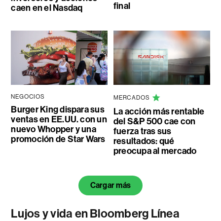
final
caen en el Nasdaq
NEGOCIOS
MERCADOS
Burger King dispara sus
La acción más rentable
ventas en EE.UU. con un
del S&P 500 cae con
nuevo Whopper y una
fuerza tras sus
promoción de Star Wars
resultados: qué
preocupa al mercado
Cargar más
Lujos y vida en Bloomberg Línea