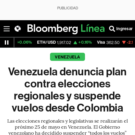
PUBLICIDAD
Ingresar
06%
ETH/USD
+0.16%
Visa
-2.15%
Mercad
1,917.02
362.50
VENEZUELA
Venezuela denuncia plan
contra elecciones
regionales y suspende
vuelos desde Colombia
Las elecciones regionales y legislativas se realizarán el
próximo 25 de mayo en Venezuela. El Gobierno
venezolano ha decidido suspender “todos los vuelos”