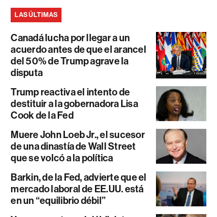
LAS ÚLTIMAS
Canadá lucha por llegar a un
acuerdo antes de que el arancel
del 50% de Trump agrave la
disputa
Trump reactiva el intento de
destituir a la gobernadora Lisa
Cook de la Fed
Muere John Loeb Jr., el sucesor
de una dinastía de Wall Street
que se volcó a la política
Barkin, de la Fed, advierte que el
mercado laboral de EE.UU. está
en un “equilibrio débil”