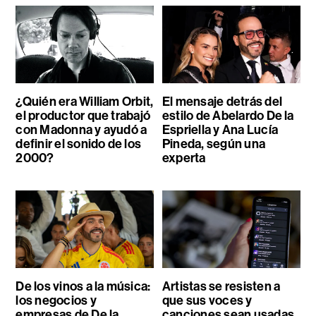
¿Quién era William Orbit,
El mensaje detrás del
el productor que trabajó
estilo de Abelardo De la
con Madonna y ayudó a
Espriella y Ana Lucía
definir el sonido de los
Pineda, según una
2000?
experta
De los vinos a la música:
Artistas se resisten a
los negocios y
que sus voces y
empresas de De la
canciones sean usadas