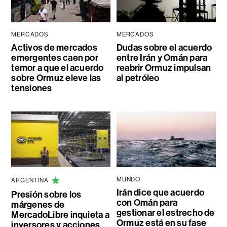
MERCADOS
MERCADOS
Activos de mercados
Dudas sobre el acuerdo
emergentes caen por
entre Irán y Omán para
temor a que el acuerdo
reabrir Ormuz impulsan
sobre Ormuz eleve las
al petróleo
tensiones
MUNDO
ARGENTINA
Irán dice que acuerdo
Presión sobre los
con Omán para
márgenes de
gestionar el estrecho de
MercadoLibre inquieta a
Ormuz está en su fase
inversores y acciones