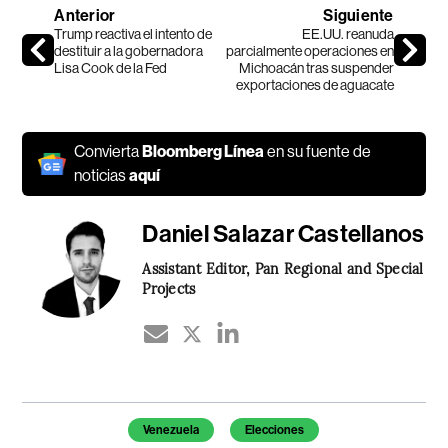
Anterior
Siguiente
Trump reactiva el intento de
EE.UU. reanuda
destituir a la gobernadora
parcialmente operaciones en
Lisa Cook de la Fed
Michoacán tras suspender
exportaciones de aguacate
Convierta
Bloomberg Línea
en su fuente de
noticias
aquí
Daniel Salazar Castellanos
Assistant Editor, Pan Regional and Special
Projects
Temas de este artículo
Venezuela
Elecciones