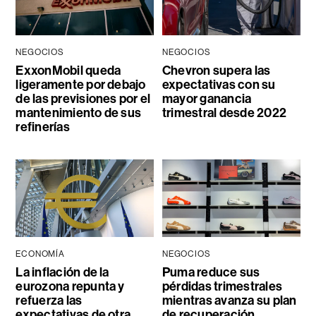
NEGOCIOS
NEGOCIOS
ExxonMobil queda
Chevron supera las
ligeramente por debajo
expectativas con su
de las previsiones por el
mayor ganancia
mantenimiento de sus
trimestral desde 2022
refinerías
ECONOMÍA
NEGOCIOS
La inflación de la
Puma reduce sus
eurozona repunta y
pérdidas trimestrales
refuerza las
mientras avanza su plan
expectativas de otra
de recuperación