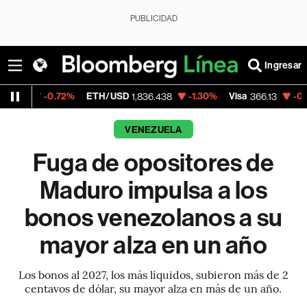
PUBLICIDAD
Ingresar
.72%
ETH/USD
-1.30%
Visa
-0.04%
Merca
1,836.438
366.13
VENEZUELA
Fuga de opositores de
Maduro impulsa a los
bonos venezolanos a su
mayor alza en un año
Los bonos al 2027, los más líquidos, subieron más de 2
centavos de dólar, su mayor alza en más de un año.