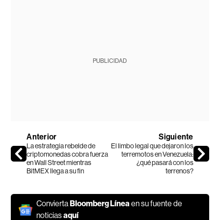
PUBLICIDAD
Anterior
Siguiente
La estrategia rebelde de
El limbo legal que dejaron los
criptomonedas cobra fuerza
terremotos en Venezuela:
en Wall Street mientras
¿qué pasará con los
BitMEX llega a su fin
terrenos?
Convierta
Bloomberg Línea
en su fuente de
noticias
aquí