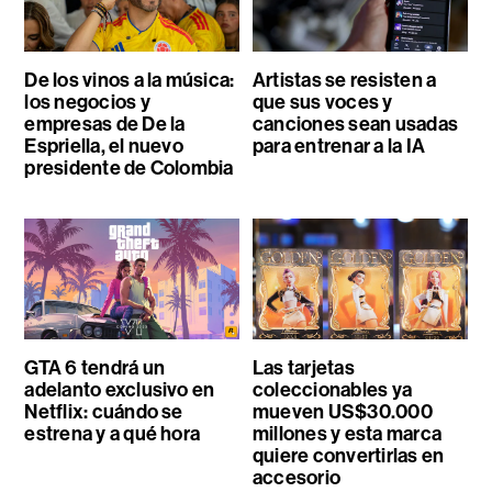
De los vinos a la música:
Artistas se resisten a
los negocios y
que sus voces y
empresas de De la
canciones sean usadas
Espriella, el nuevo
para entrenar a la IA
presidente de Colombia
GTA 6 tendrá un
Las tarjetas
adelanto exclusivo en
coleccionables ya
Netflix: cuándo se
mueven US$30.000
estrena y a qué hora
millones y esta marca
quiere convertirlas en
accesorio