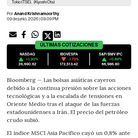
Tokio (TSE).
(Kiyoshi Ota)
Por
Anand Krishnamoorthy
09 de junio, 2026 | 09:09 PM
ÚLTIMAS
COTIZACIONES
NASDAQ
IBOVESPA
S&P/BMV IPC
+1.30%
-1.73%
+0.89%
26,690.62
172,513.42
66,986.80
Bloomberg — Las bolsas asiáticas cayeron
debido a la continua presión sobre las acciones
tecnológicas y a la escalada de tensiones en
Oriente Medio tras el ataque de las fuerzas
estadounidenses a Irán. El precio del petróleo
crudo subió.
El índice MSCI Asia Pacífico cayó un 0,8% ante