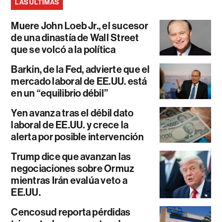
LAS ÚLTIMAS
Muere John Loeb Jr., el sucesor
de una dinastía de Wall Street
que se volcó a la política
Barkin, de la Fed, advierte que el
mercado laboral de EE.UU. está
en un “equilibrio débil”
Yen avanza tras el débil dato
laboral de EE.UU. y crece la
alerta por posible intervención
Trump dice que avanzan las
negociaciones sobre Ormuz
mientras Irán evalúa veto a
EE.UU.
Cencosud reporta pérdidas