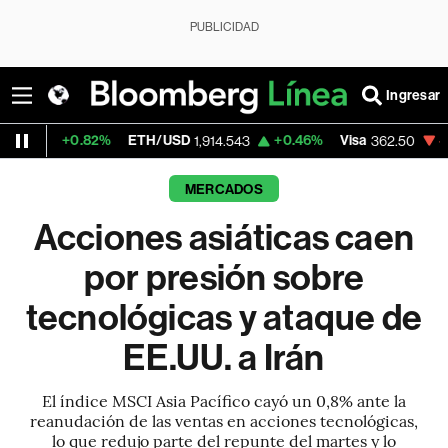
PUBLICIDAD
Ingresar
ETH/USD
+0.46%
Visa
-2.15%
MercadoLib
1,914.543
362.50
MERCADOS
Acciones asiáticas caen
por presión sobre
tecnológicas y ataque de
EE.UU. a Irán
El índice MSCI Asia Pacífico cayó un 0,8% ante la
reanudación de las ventas en acciones tecnológicas,
lo que redujo parte del repunte del martes y lo