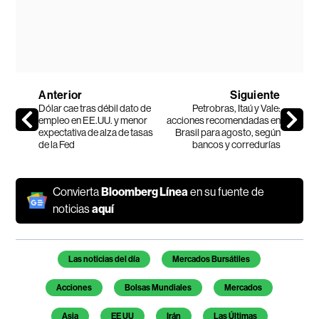
Anterior
Siguiente
Dólar cae tras débil dato de
Petrobras, Itaú y Vale:
empleo en EE.UU. y menor
acciones recomendadas en
expectativa de alza de tasas
Brasil para agosto, según
de la Fed
bancos y corredurías
Convierta
Bloomberg Línea
en su fuente de
noticias
aquí
Temas de este artículo
Las noticias del día
Mercados Bursátiles
Acciones
Bolsas Mundiales
Mercados
Asia
EE UU
Irán
Las Últimas