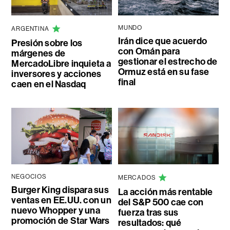
MUNDO
ARGENTINA
Irán dice que acuerdo
Presión sobre los
con Omán para
márgenes de
gestionar el estrecho de
MercadoLibre inquieta a
Ormuz está en su fase
inversores y acciones
final
caen en el Nasdaq
NEGOCIOS
MERCADOS
Burger King dispara sus
La acción más rentable
ventas en EE.UU. con un
del S&P 500 cae con
nuevo Whopper y una
fuerza tras sus
promoción de Star Wars
resultados: qué