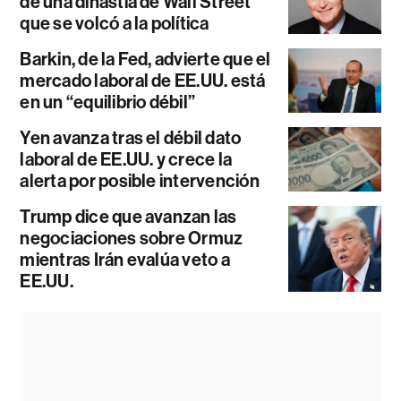
de una dinastía de Wall Street
que se volcó a la política
Barkin, de la Fed, advierte que el
mercado laboral de EE.UU. está
en un “equilibrio débil”
Yen avanza tras el débil dato
laboral de EE.UU. y crece la
alerta por posible intervención
Trump dice que avanzan las
negociaciones sobre Ormuz
mientras Irán evalúa veto a
EE.UU.