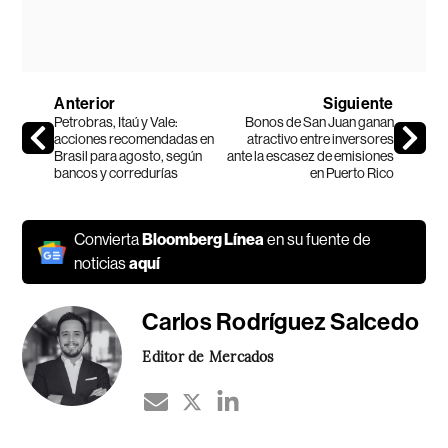
Anterior
Siguiente
Petrobras, Itaú y Vale:
Bonos de San Juan ganan
acciones recomendadas en
atractivo entre inversores
Brasil para agosto, según
ante la escasez de emisiones
bancos y corredurías
en Puerto Rico
Convierta
Bloomberg Línea
en su fuente de
noticias
aquí
Carlos Rodríguez Salcedo
Editor de Mercados