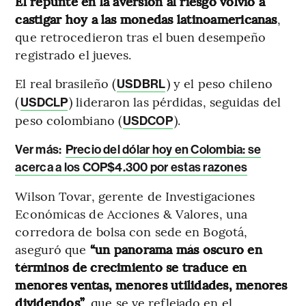
El repunte en la aversión al riesgo volvió a
castigar hoy a las monedas latinoamericanas
,
que retrocedieron tras el buen desempeño
registrado el jueves.
El real brasileño (
) y el peso chileno
USDBRL
(
) lideraron las pérdidas, seguidas del
USDCLP
peso colombiano (
).
USDCOP
Ver más:
Precio del dólar hoy en Colombia: se
acerca a los COP$4.300 por estas razones
Wilson Tovar, gerente de Investigaciones
Económicas de Acciones & Valores, una
corredora de bolsa con sede en Bogotá,
aseguró que
“un panorama más oscuro en
términos de crecimiento se traduce en
menores ventas, menores utilidades, menores
dividendos”
, que se ve reflejado en el