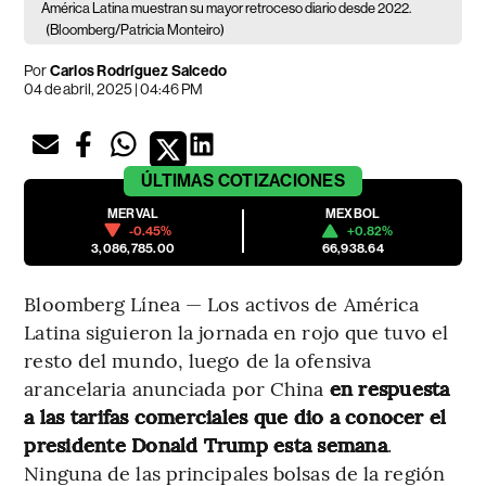
América Latina muestran su mayor retroceso diario desde 2022.
(Bloomberg/Patricia Monteiro)
Por
Carlos Rodríguez Salcedo
04 de abril, 2025 | 04:46 PM
ÚLTIMAS
COTIZACIONES
MERVAL
MEXBOL
-0.45%
+0.82%
3,086,785.00
66,938.64
Bloomberg Línea — Los activos de América
Latina siguieron la jornada en rojo que tuvo el
resto del mundo, luego de la ofensiva
arancelaria anunciada por China
en respuesta
a las tarifas comerciales que dio a conocer el
presidente Donald Trump esta semana
.
Ninguna de las principales bolsas de la región