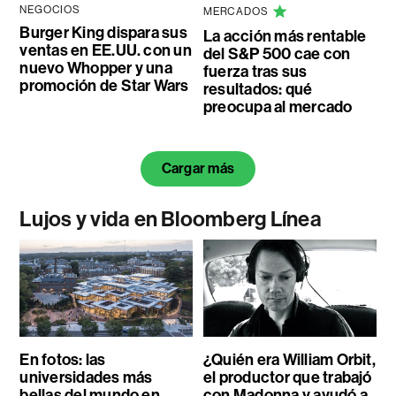
NEGOCIOS
MERCADOS
Burger King dispara sus
La acción más rentable
ventas en EE.UU. con un
del S&P 500 cae con
nuevo Whopper y una
fuerza tras sus
promoción de Star Wars
resultados: qué
preocupa al mercado
Cargar más
Lujos y vida en Bloomberg Línea
En fotos: las
¿Quién era William Orbit,
universidades más
el productor que trabajó
bellas del mundo en
con Madonna y ayudó a