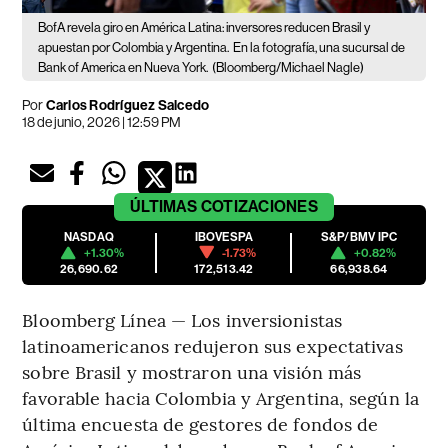
BofA revela giro en América Latina: inversores reducen Brasil y
apuestan por Colombia y Argentina.
En la fotografía, una sucursal de
Bank of America en Nueva York.
(Bloomberg/Michael Nagle)
Por
Carlos Rodríguez Salcedo
18 de junio, 2026 | 12:59 PM
ÚLTIMAS
COTIZACIONES
NASDAQ
IBOVESPA
S&P/BMV IPC
+1.30%
-1.73%
+0.82%
26,690.62
172,513.42
66,938.64
Bloomberg Línea — Los inversionistas
latinoamericanos redujeron sus expectativas
sobre Brasil y mostraron una visión más
favorable hacia Colombia y Argentina, según la
última encuesta de gestores de fondos de