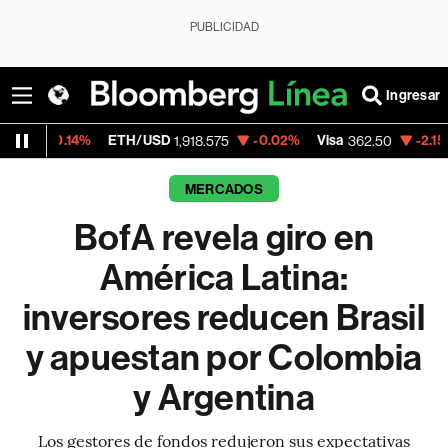
PUBLICIDAD
Ingresar
ETH/USD
-0.02%
Visa
-2.15%
MercadoLibr
1,918.575
362.50
MERCADOS
BofA revela giro en
América Latina:
inversores reducen Brasil
y apuestan por Colombia
y Argentina
Los gestores de fondos redujeron sus expectativas