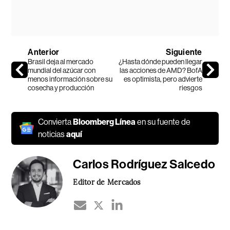
Anterior
Siguiente
Brasil deja al mercado
¿Hasta dónde pueden llegar
mundial del azúcar con
las acciones de AMD? BofA
menos información sobre su
es optimista, pero advierte
cosecha y producción
riesgos
Convierta
Bloomberg Línea
en su fuente de
noticias
aquí
Carlos Rodríguez Salcedo
Editor de Mercados