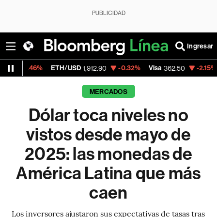
PUBLICIDAD
Ingresar
ETH/USD
-0.32%
Visa
-2.15%
MercadoLibre
1,912.90
362.50
MERCADOS
Dólar toca niveles no
vistos desde mayo de
2025: las monedas de
América Latina que más
caen
Los inversores ajustaron sus expectativas de tasas tras