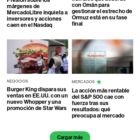
con Omán para
márgenes de
gestionar el estrecho de
MercadoLibre inquieta a
Ormuz está en su fase
inversores y acciones
final
caen en el Nasdaq
NEGOCIOS
MERCADOS
Burger King dispara sus
La acción más rentable
ventas en EE.UU. con un
del S&P 500 cae con
nuevo Whopper y una
fuerza tras sus
promoción de Star Wars
resultados: qué
preocupa al mercado
Cargar más