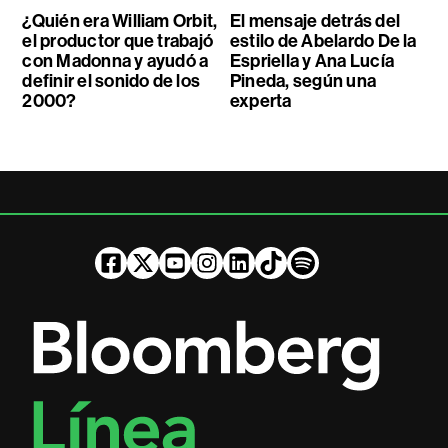
¿Quién era William Orbit,
El mensaje detrás del
el productor que trabajó
estilo de Abelardo De la
con Madonna y ayudó a
Espriella y Ana Lucía
definir el sonido de los
Pineda, según una
2000?
experta