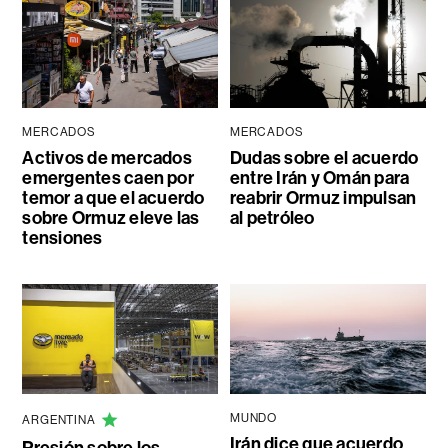
MERCADOS
MERCADOS
Activos de mercados
Dudas sobre el acuerdo
emergentes caen por
entre Irán y Omán para
temor a que el acuerdo
reabrir Ormuz impulsan
sobre Ormuz eleve las
al petróleo
tensiones
MUNDO
ARGENTINA
Irán dice que acuerdo
Presión sobre los