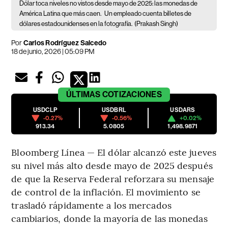
Dólar toca niveles no vistos desde mayo de 2025: las monedas de
América Latina que más caen.
Un empleado cuenta billetes de
dólares estadounidenses en la fotografía.
(Prakash Singh)
Por
Carlos Rodríguez Salcedo
18 de junio, 2026 | 05:09 PM
ÚLTIMAS
COTIZACIONES
USDCLP
USDBRL
USDARS
-0.27%
-0.56%
+0.02%
913.34
5.0805
1,498.9871
Bloomberg Línea — El dólar alcanzó este jueves
su nivel más alto desde mayo de 2025 después
de que la Reserva Federal reforzara su mensaje
de control de la inflación. El movimiento se
trasladó rápidamente a los mercados
cambiarios, donde la mayoría de las monedas