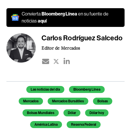
Convierta
Bloomberg Línea
en su fuente de
noticias
aquí
Carlos Rodríguez Salcedo
Editor de Mercados
Temas de este artículo
Las noticias del día
Bloomberg Línea
Mercados
Mercados Bursátiles
Bolsas
Bolsas Mundiales
Dólar
Dólar hoy
América Latina
Reserva Federal