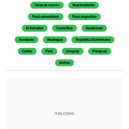
Tasas de Interés
Real brasileño
Peso colombiano
Peso Argentino
El Salvador
Costa Rica
Guatemala
Honduras
Nicaragua
República Dominicana
Caribe
Perú
Uruguay
Paraguay
Bolivia
PUBLICIDAD