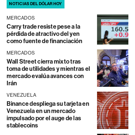
NOTICIAS DEL DÓLAR HOY
MERCADOS
Carry trade resiste pese a la
pérdida de atractivo del yen
como fuente de financiación
MERCADOS
Wall Street cierra mixto tras
toma de utilidades y mientras el
mercado evalúa avances con
Irán
VENEZUELA
Binance despliega su tarjeta en
Venezuela en un mercado
impulsado por el auge de las
stablecoins