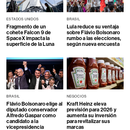
ESTADOS UNIDOS
BRASIL
Fragmento de un
Lula reduce su ventaja
cohete Falcon 9 de
sobre Flávio Bolsonaro
SpaceX impacta la
rumbo a las elecciones,
superficie de la Luna
según nueva encuesta
BRASIL
NEGOCIOS
Flávio Bolsonaro elige al
Kraft Heinz eleva
diputado conservador
previsión para 2026 y
Alfredo Gaspar como
aumenta su inversión
candidato a la
para revitalizar sus
vicepresidencia
marcas