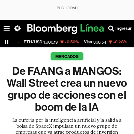
PUBLICIDAD
Ingresar
H/USD
-0.50%
Visa
-0.28%
MercadoLibre
1,906.19
368.54
1
MERCADOS
De FAANG a MANGOS:
Wall Street crea un nuevo
grupo de acciones con el
boom de la IA
La euforia por la inteligencia artificial y la salida a
bolsa de SpaceX impulsan un nuevo grupo de
empresas que ya atrae productos de inversión