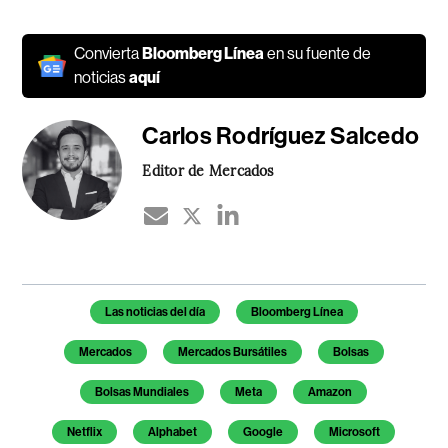
Convierta
Bloomberg Línea
en su fuente de
noticias
aquí
Carlos Rodríguez Salcedo
Editor de Mercados
Temas de este artículo
Las noticias del día
Bloomberg Línea
Mercados
Mercados Bursátiles
Bolsas
Bolsas Mundiales
Meta
Amazon
Netflix
Alphabet
Google
Microsoft