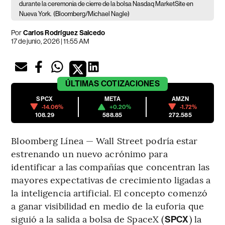
durante la ceremonia de cierre de la bolsa Nasdaq MarketSite en
Nueva York.
(Bloomberg/Michael Nagle)
Por
Carlos Rodríguez Salcedo
17 de junio, 2026 | 11:55 AM
ÚLTIMAS
COTIZACIONES
SPCX
META
AMZN
-14.06%
+0.20%
-1.72%
108.29
588.85
272.585
Bloomberg Línea — Wall Street podría estar
estrenando un nuevo acrónimo para
identificar a las compañías que concentran las
mayores expectativas de crecimiento ligadas a
la inteligencia artificial. El concepto comenzó
a ganar visibilidad en medio de la euforia que
siguió a la salida a bolsa de SpaceX (
) la
SPCX