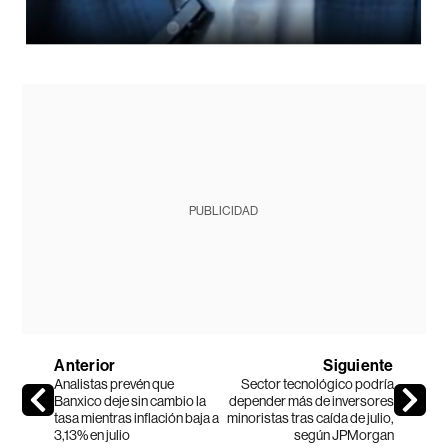
PUBLICIDAD
Anterior
Siguiente
Analistas prevén que
Sector tecnológico podría
Banxico deje sin cambio la
depender más de inversores
tasa mientras inflación baja a
minoristas tras caída de julio,
3,13% en julio
según JPMorgan