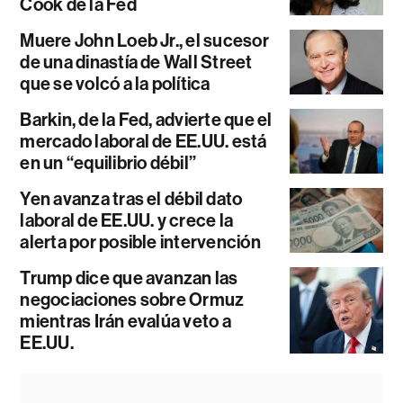
Cook de la Fed
Muere John Loeb Jr., el sucesor
de una dinastía de Wall Street
que se volcó a la política
Barkin, de la Fed, advierte que el
mercado laboral de EE.UU. está
en un “equilibrio débil”
Yen avanza tras el débil dato
laboral de EE.UU. y crece la
alerta por posible intervención
Trump dice que avanzan las
negociaciones sobre Ormuz
mientras Irán evalúa veto a
EE.UU.