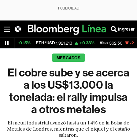
PUBLICIDAD
Ingresar
15%
ETH/USD
+0.38%
Visa
-2.15%
Mercad
1,921.213
362.50
MERCADOS
El cobre sube y se acerca
a los US$13.000 la
tonelada: el rally impulsa
a otros metales
El metal industrial avanzó hasta un 1,4% en la Bolsa de
Metales de Londres, mientras que el níquel y el estaño
saltaron.