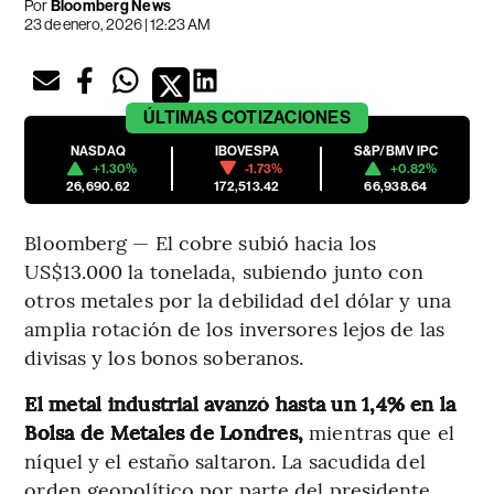
Por
Bloomberg News
23 de enero, 2026 | 12:23 AM
ÚLTIMAS
COTIZACIONES
NASDAQ
IBOVESPA
S&P/BMV IPC
+1.30%
-1.73%
+0.82%
26,690.62
172,513.42
66,938.64
Bloomberg — El cobre subió hacia los
US$13.000 la tonelada, subiendo junto con
otros metales por la debilidad del dólar y una
amplia rotación de los inversores lejos de las
divisas y los bonos soberanos.
El metal industrial avanzó hasta un 1,4% en la
Bolsa de Metales de Londres,
mientras que el
níquel y el estaño saltaron. La sacudida del
orden geopolítico por parte del presidente