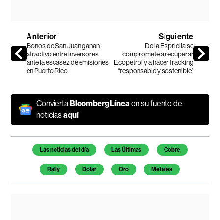
Anterior
Siguiente
Bonos de San Juan ganan
De la Espriella se
atractivo entre inversores
compromete a recuperar
ante la escasez de emisiones
Ecopetrol y a hacer fracking
en Puerto Rico
“responsable y sostenible”
Convierta
Bloomberg Línea
en su fuente de
noticias
aquí
Temas de este artículo
Las noticias del día
Las Últimas
Cobre
Rally
Dólar
Oro
Metales