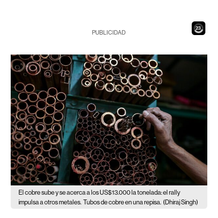
21
PUBLICIDAD
El cobre sube y se acerca a los US$13.000 la tonelada: el rally
impulsa a otros metales.
Tubos de cobre en una repisa.
(Dhiraj Singh)