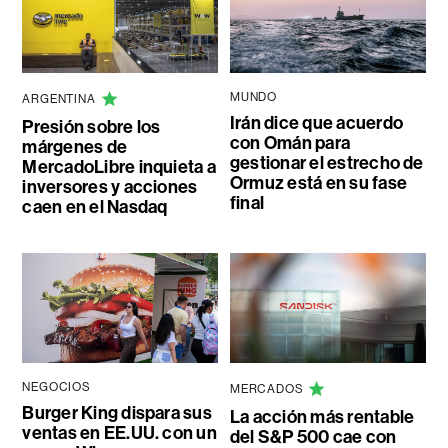
MUNDO
ARGENTINA
Irán dice que acuerdo
Presión sobre los
con Omán para
márgenes de
gestionar el estrecho de
MercadoLibre inquieta a
Ormuz está en su fase
inversores y acciones
final
caen en el Nasdaq
NEGOCIOS
MERCADOS
Burger King dispara sus
La acción más rentable
ventas en EE.UU. con un
del S&P 500 cae con