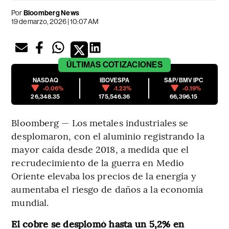
Por
Bloomberg News
19 de marzo, 2026 | 10:07 AM
ÚLTIMAS
COTIZACIONES
NASDAQ
IBOVESPA
S&P/BMV IPC
-0.06%
-1.23%
-0.19%
26,348.35
175,546.36
66,396.15
Bloomberg — Los metales industriales se
desplomaron, con el aluminio registrando la
mayor caída desde 2018, a medida que el
recrudecimiento de la guerra en Medio
Oriente elevaba los precios de la energía y
aumentaba el riesgo de daños a la economía
mundial.
El cobre se desplomó hasta un 5,2% en