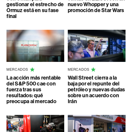
gestionar el estrecho de
nuevo Whopper y una
Ormuz está en su fase
promoción de Star Wars
final
MERCADOS
MERCADOS
La acción más rentable
Wall Street cierra a la
del S&P 500 cae con
baja por el repunte del
fuerza tras sus
petróleo y nuevas dudas
resultados: qué
sobre un acuerdo con
preocupa al mercado
Irán