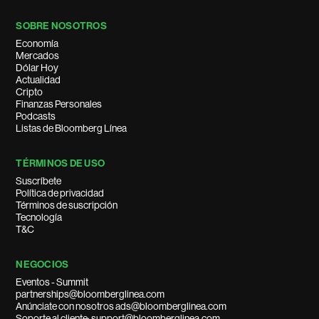
SOBRE NOSOTROS
Economía
Mercados
Dólar Hoy
Actualidad
Cripto
Finanzas Personales
Podcasts
Listas de Bloomberg Línea
TÉRMINOS DE USO
Suscríbete
Política de privacidad
Términos de suscripción
Tecnología
T&C
NEGOCIOS
Eventos - Summit
partnerships@bloomberglinea.com
Anúnciate con nosotros ads@bloomberglinea.com
Soporte al cliente: support@bloomberglinea.com