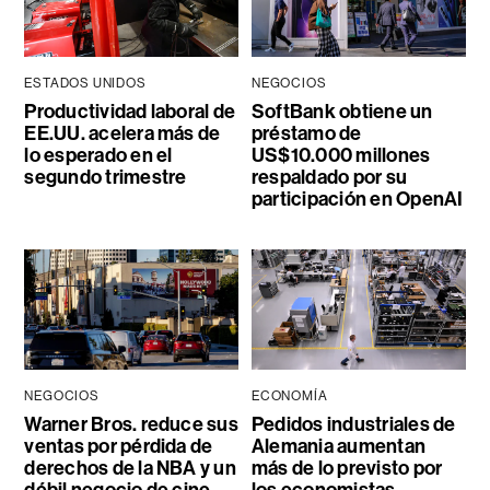
ESTADOS UNIDOS
NEGOCIOS
Productividad laboral de
SoftBank obtiene un
EE.UU. acelera más de
préstamo de
lo esperado en el
US$10.000 millones
segundo trimestre
respaldado por su
participación en OpenAI
NEGOCIOS
ECONOMÍA
Warner Bros. reduce sus
Pedidos industriales de
ventas por pérdida de
Alemania aumentan
derechos de la NBA y un
más de lo previsto por
débil negocio de cine
los economistas