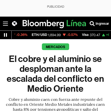
PUBLICIDAD
Ingresar
.36%
ETH/USD
-0.57%
Visa
+0.52%
Merca
1,894.99
370.47
MERCADOS
El cobre y el aluminio se
desploman ante la
escalada del conflicto en
Medio Oriente
Cobre y aluminio caen con fuerza ante repunte del
conflicto en Oriente Medio Metales industriales caen
hasta 8% por tensiones geopolíticas y salto del