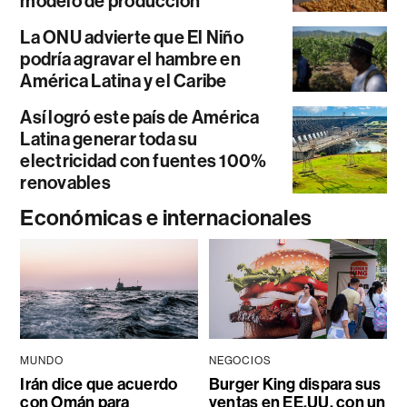
modelo de producción
La ONU advierte que El Niño
podría agravar el hambre en
América Latina y el Caribe
Así logró este país de América
Latina generar toda su
electricidad con fuentes 100%
renovables
Económicas e internacionales
MUNDO
NEGOCIOS
Irán dice que acuerdo
Burger King dispara sus
con Omán para
ventas en EE.UU. con un