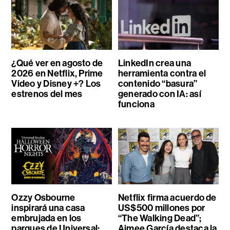
¿Qué ver en agosto de
LinkedIn crea una
2026 en Netflix, Prime
herramienta contra el
Video y Disney +? Los
contenido “basura”
estrenos del mes
generado con IA: así
funciona
Ozzy Osbourne
Netflix firma acuerdo de
inspirará una casa
US$500 millones por
embrujada en los
“The Walking Dead”;
parques de Universal:
Aimee García destaca la