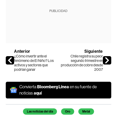
PUBLICIDAD
Anterior
Siguiente
¿Cómo invertir ante el
Chile registra su peor
fenómeno de El Niño? Los
segundo trimestre en
activos y sectores que
producción de cobre desde
podrían ganar
2007
Convierta
Bloomberg Línea
en su fuente de
noticias
aquí
Temas de este artículo
Las noticias del día
Oro
Metal