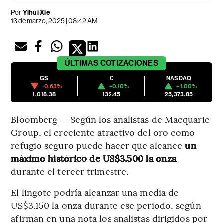
Por
Yihui Xie
13 de marzo, 2025 | 08:42 AM
ÚLTIMAS
COTIZACIONES
GS
C
NASDAQ
-0.63%
+0.10%
+1.00%
1,018.38
132.45
25,373.85
Bloomberg — Según los analistas de Macquarie
Group, el creciente atractivo del oro como
refugio seguro puede hacer que alcance
un
máximo histórico de US$3.500 la onza
durante el tercer trimestre.
El lingote podría alcanzar una media de
US$3.150 la onza durante ese periodo, según
afirman en una nota los analistas dirigidos por