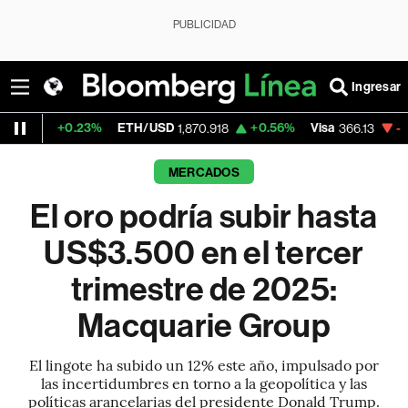
PUBLICIDAD
Ingresar
0.23%
ETH/USD
+0.56%
Visa
-0.04%
Mer
1,870.918
366.13
MERCADOS
El oro podría subir hasta
US$3.500 en el tercer
trimestre de 2025:
Macquarie Group
El lingote ha subido un 12% este año, impulsado por
las incertidumbres en torno a la geopolítica y las
políticas arancelarias del presidente Donald Trump.