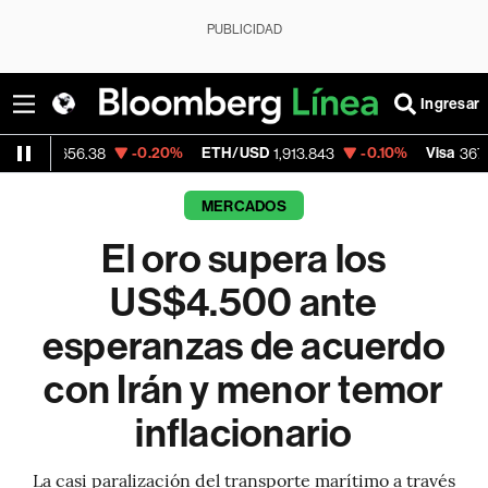
PUBLICIDAD
Ingresar
-0.20%
ETH/USD
-0.10%
Visa
-0.2
6.38
1,913.843
367.68
MERCADOS
El oro supera los
US$4.500 ante
esperanzas de acuerdo
con Irán y menor temor
inflacionario
La casi paralización del transporte marítimo a través