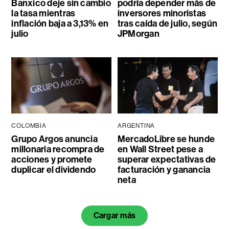
Banxico deje sin cambio
podría depender más de
la tasa mientras
inversores minoristas
inflación baja a 3,13% en
tras caída de julio, según
julio
JPMorgan
COLOMBIA
ARGENTINA
Grupo Argos anuncia
MercadoLibre se hunde
millonaria recompra de
en Wall Street pese a
acciones y promete
superar expectativas de
duplicar el dividendo
facturación y ganancia
neta
Cargar más