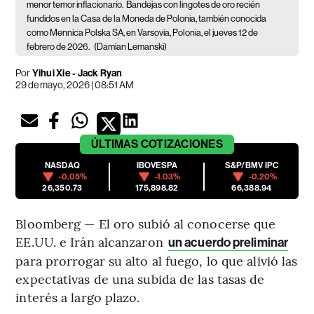
menor temor inflacionario.
Bandejas con lingotes de oro recién
fundidos en la Casa de la Moneda de Polonia, también conocida
como Mennica Polska SA, en Varsovia, Polonia, el jueves 12 de
febrero de 2026.
(Damian Lemanski)
Por
Yihui Xie - Jack Ryan
29 de mayo, 2026 | 08:51 AM
ÚLTIMAS
COTIZACIONES
NASDAQ
IBOVESPA
S&P/BMV IPC
-0.05%
-1.03%
-0.20%
26,350.73
175,898.82
66,388.94
Bloomberg — El oro subió al conocerse que
EE.UU. e Irán alcanzaron
un acuerdo preliminar
para prorrogar su alto al fuego, lo que alivió las
expectativas de una subida de las tasas de
interés a largo plazo.