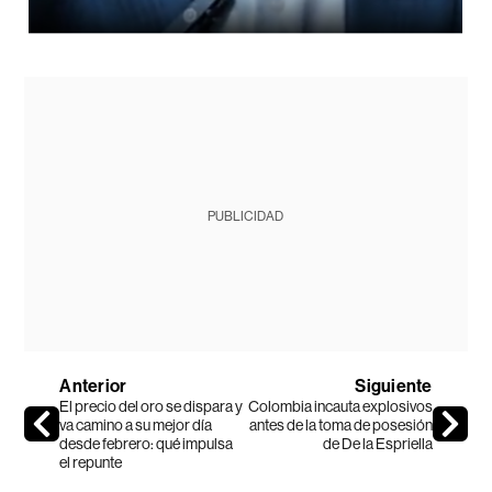
PUBLICIDAD
Anterior
Siguiente
El precio del oro se dispara y
Colombia incauta explosivos
va camino a su mejor día
antes de la toma de posesión
desde febrero: qué impulsa
de De la Espriella
el repunte