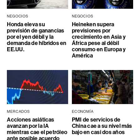
NEGOCIOS
NEGOCIOS
Honda eleva su
Heineken supera
previsión de ganancias
previsiones por
por el yen débil y la
crecimiento en Asia y
demanda de híbridos en
África pese al débil
EE.UU.
consumo en Europa y
América
MERCADOS
ECONOMÍA
Acciones asiáticas
PMI de servicios de
avanzan por la IA
China cae a su nivel más
mientras cae el petróleo
bajo en casi dos años
ante posible acuerdo