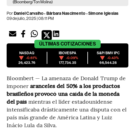
(Bloomberg/Ton Molina)
Por
Daniel Carvalho - Bárbara Nascimento - Simone Iglesias
09 de julio, 2025 | 08:11 PM
ÚLTIMAS
COTIZACIONES
NASDAQ
IBOVESPA
S&P/BMV IPC
-0.61%
-0.09%
-0.43%
26,423.76
177,734.35
66,544.28
Bloombert — La amenaza de Donald Trump de
imponer
aranceles del 50% a los productos
brasileños provocó una caída de la moneda
del país
mientras el líder estadounidense
intensificaba drásticamente una disputa con el
país más grande de América Latina y Luiz
Inácio Lula da Silva.