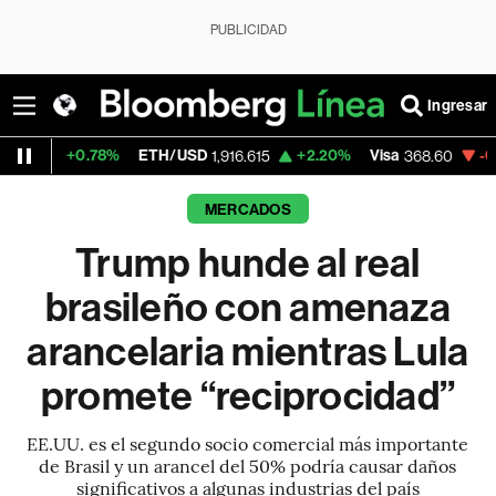
PUBLICIDAD
Ingresar
8%
ETH/USD
+2.20%
Visa
-0.27%
Mercado
1,916.615
368.60
MERCADOS
Trump hunde al real
brasileño con amenaza
arancelaria mientras Lula
promete “reciprocidad”
EE.UU. es el segundo socio comercial más importante
de Brasil y un arancel del 50% podría causar daños
significativos a algunas industrias del país