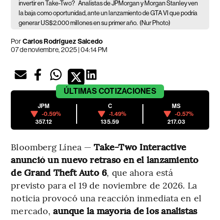
invertir en Take-Two?
Analistas de JPMorgan y Morgan Stanley ven
la baja como oportunidad, ante un lanzamiento de GTA VI que podría
generar US$2.000 millones en su primer año.
(Nur Photo)
Por
Carlos Rodríguez Salcedo
07 de noviembre, 2025 | 04:14 PM
ÚLTIMAS
COTIZACIONES
JPM
C
MS
-0.59%
-1.49%
-0.57%
357.12
135.59
217.03
Bloomberg Línea —
Take-Two Interactive
anunció un nuevo retraso en el lanzamiento
de Grand Theft Auto 6
, que ahora está
previsto para el 19 de noviembre de 2026. La
noticia provocó una reacción inmediata en el
mercado,
aunque la mayoría de los analistas