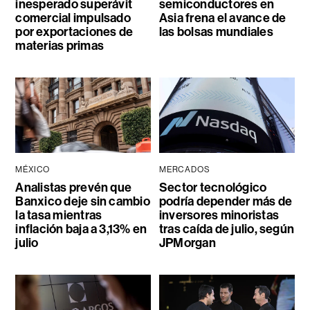
inesperado superávit
semiconductores en
comercial impulsado
Asia frena el avance de
por exportaciones de
las bolsas mundiales
materias primas
MÉXICO
MERCADOS
Analistas prevén que
Sector tecnológico
Banxico deje sin cambio
podría depender más de
la tasa mientras
inversores minoristas
inflación baja a 3,13% en
tras caída de julio, según
julio
JPMorgan