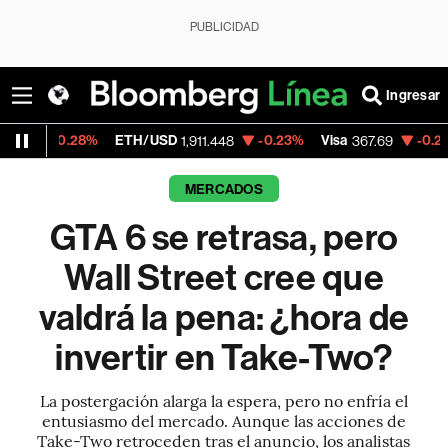
PUBLICIDAD
Ingresar
%
ETH/USD
-0.23%
Visa
-0.23%
MercadoL
1,911.448
367.69
MERCADOS
GTA 6 se retrasa, pero
Wall Street cree que
valdrá la pena: ¿hora de
invertir en Take-Two?
La postergación alarga la espera, pero no enfría el
entusiasmo del mercado. Aunque las acciones de
Take-Two retroceden tras el anuncio, los analistas