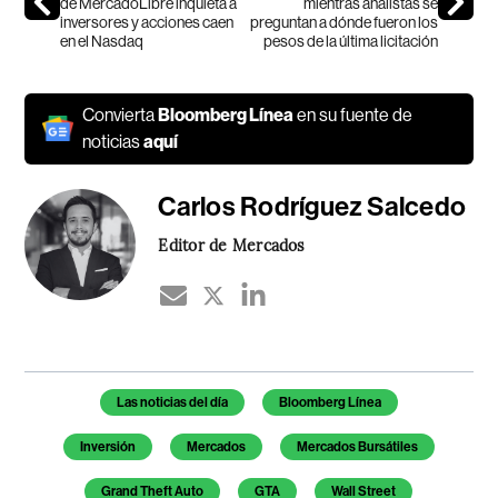
de MercadoLibre inquieta a
mientras analistas se
inversores y acciones caen
preguntan a dónde fueron los
en el Nasdaq
pesos de la última licitación
Convierta
Bloomberg Línea
en su fuente de
noticias
aquí
Carlos Rodríguez Salcedo
Editor de Mercados
Temas de este artículo
Las noticias del día
Bloomberg Línea
Inversión
Mercados
Mercados Bursátiles
Grand Theft Auto
GTA
Wall Street