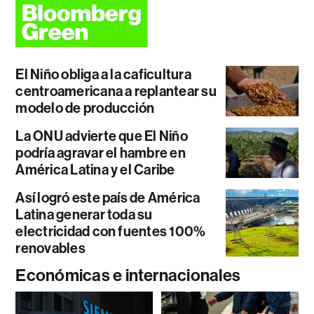
El Niño obliga a la caficultura
centroamericana a replantear su
modelo de producción
La ONU advierte que El Niño
podría agravar el hambre en
América Latina y el Caribe
Así logró este país de América
Latina generar toda su
electricidad con fuentes 100%
renovables
Económicas e internacionales