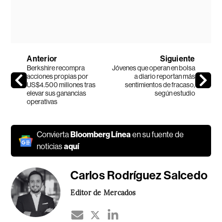
Anterior
Siguiente
Berkshire recompra
Jóvenes que operan en bolsa
acciones propias por
a diario reportan más
US$4.500 millones tras
sentimientos de fracaso,
elevar sus ganancias
según estudio
operativas
Convierta
Bloomberg Línea
en su fuente de
noticias
aquí
Carlos Rodríguez Salcedo
Editor de Mercados