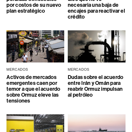
por costos de su nuevo
necesaria una baja de
plan estratégico
encajes para reactivar el
crédito
MERCADOS
MERCADOS
Activos de mercados
Dudas sobre el acuerdo
emergentes caen por
entre Irán y Omán para
temor a que el acuerdo
reabrir Ormuz impulsan
sobre Ormuz eleve las
al petróleo
tensiones