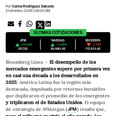
Por
Carlos Rodríguez Salcedo
21 de enero, 2026 | 08:00 AM
ÚLTIMAS
COTIZACIONES
JPM
NASDAQ
IBOVESPA
+0.34%
+1.30%
-1.73%
357.52
26,690.62
172,513.42
Bloomberg Línea —
El desempeño de los
mercados emergentes superó por primera vez
en casi una década a los desarrollados en
2025
. América Latina fue la región más
destacada, impulsada por retornos bursátiles
que duplicaron el promedio de los emergentes
y triplicaron el de Estados Unidos
. El equipo
de estrategia de JPMorgan (
) resalta que,
JPM
pese al rally que se vivió el año pasado, los