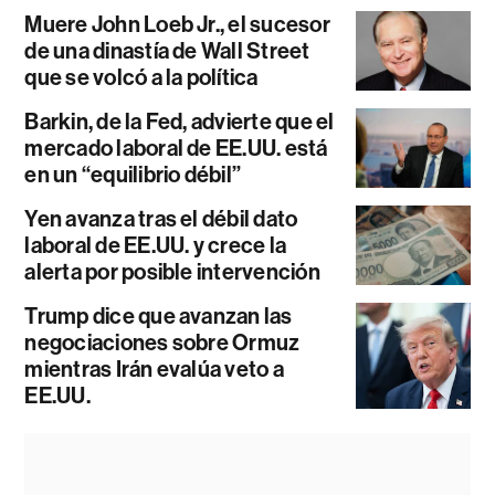
Muere John Loeb Jr., el sucesor
de una dinastía de Wall Street
que se volcó a la política
Barkin, de la Fed, advierte que el
mercado laboral de EE.UU. está
en un “equilibrio débil”
Yen avanza tras el débil dato
laboral de EE.UU. y crece la
alerta por posible intervención
Trump dice que avanzan las
negociaciones sobre Ormuz
mientras Irán evalúa veto a
EE.UU.