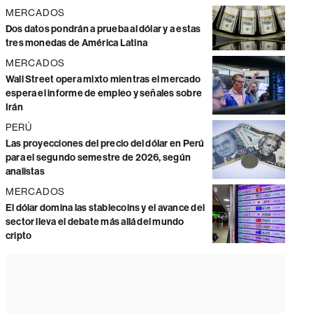
MERCADOS
Dos datos pondrán a prueba al dólar y a estas
tres monedas de América Latina
MERCADOS
Wall Street opera mixto mientras el mercado
espera el informe de empleo y señales sobre
Irán
PERÚ
Las proyecciones del precio del dólar en Perú
para el segundo semestre de 2026, según
analistas
MERCADOS
El dólar domina las stablecoins y el avance del
sector lleva el debate más allá del mundo
cripto