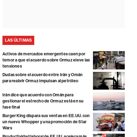
LAS ÚLTIMAS
Activos de mercados emergentes caen por
temor a que el acuerdo sobre Ormuz eleve las
tensiones
Dudas sobre el acuerdo entre Irán y Omán
para reabrir Ormuz impulsan al petróleo
Irán dice que acuerdo con Omán para
gestionar el estrecho de Ormuz está en su
fase final
Burger King dispara sus ventas en EE.UU. con
un nuevo Whopper y una promoción de Star
Wars
Productividad laboral de EE.UU. acelera más