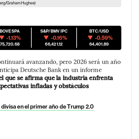
erg/Graham Hughes)
IBOVESPA
S&P/BMV IPC
BTC/USD
-1.13%
-0.16%
-0.59%
175,720.68
66,421.12
64,401.89
continuará avanzando, pero 2026 será un año
 anticipa Deutsche Bank en un informe
el que se afirma que la industria enfrenta
pectativas infladas y obstáculos
a divisa en el primer año de Trump 2.0