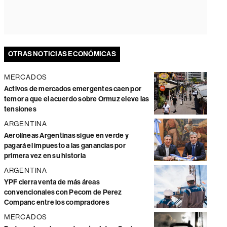
OTRAS NOTICIAS ECONÓMICAS
MERCADOS
Activos de mercados emergentes caen por
temor a que el acuerdo sobre Ormuz eleve las
tensiones
ARGENTINA
Aerolíneas Argentinas sigue en verde y
pagará el impuesto a las ganancias por
primera vez en su historia
ARGENTINA
YPF cierra venta de más áreas
convencionales con Pecom de Perez
Companc entre los compradores
MERCADOS