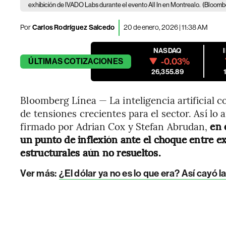
exhibición de IVADO Labs durante el evento All In en Montrealo.
(Bloomb
Por
Carlos Rodríguez Salcedo
20 de enero, 2026 | 11:38 AM
NASDAQ
-0.03%
ÚLTIMAS
COTIZACIONES
26,355.89
Bloomberg Línea — La inteligencia artificial 
de tensiones crecientes para el sector. Así lo
firmado por Adrian Cox y Stefan Abrudan,
en 
un punto de inflexión ante el choque entre ex
estructurales aún no resueltos.
Ver más:
¿El dólar ya no es lo que era? Así cayó l