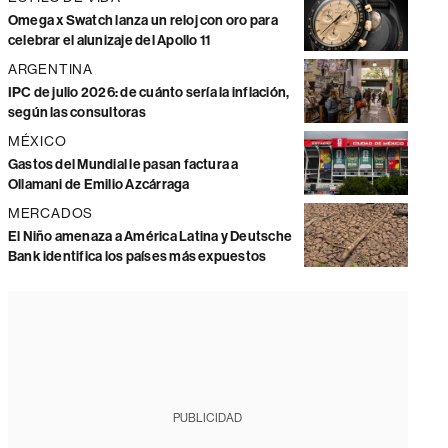
Omega x Swatch lanza un reloj con oro para
celebrar el alunizaje del Apollo 11
ARGENTINA
IPC de julio 2026: de cuánto sería la inflación,
según las consultoras
MÉXICO
Gastos del Mundial le pasan factura a
Ollamani de Emilio Azcárraga
MERCADOS
El Niño amenaza a América Latina y Deutsche
Bank identifica los países más expuestos
PUBLICIDAD