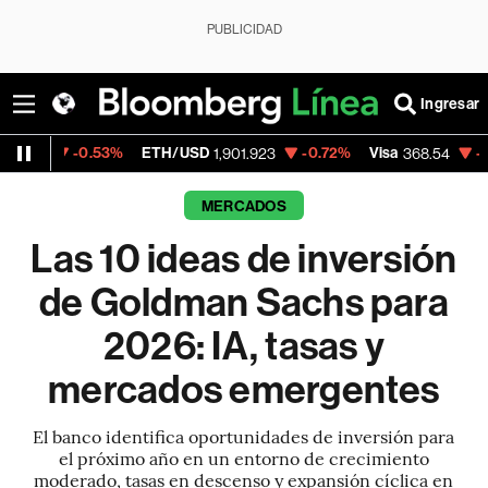
PUBLICIDAD
Ingresar
ETH/USD
-0.72%
Visa
-0.28%
MercadoLi
1,901.923
368.54
MERCADOS
Las 10 ideas de inversión
de Goldman Sachs para
2026: IA, tasas y
mercados emergentes
El banco identifica oportunidades de inversión para
el próximo año en un entorno de crecimiento
moderado, tasas en descenso y expansión cíclica en