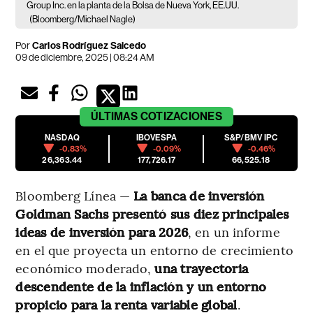
Group Inc. en la planta de la Bolsa de Nueva York, EE.UU.
(Bloomberg/Michael Nagle)
Por
Carlos Rodríguez Salcedo
09 de diciembre, 2025 | 08:24 AM
ÚLTIMAS
COTIZACIONES
NASDAQ
IBOVESPA
S&P/BMV IPC
-0.83%
-0.09%
-0.46%
26,363.44
177,726.17
66,525.18
Bloomberg Línea —
La banca de inversión
Goldman Sachs presentó sus diez principales
ideas de inversión para 2026
, en un informe
en el que proyecta un entorno de crecimiento
económico moderado,
una trayectoria
descendente de la inflación y un entorno
propicio para la renta variable global
.