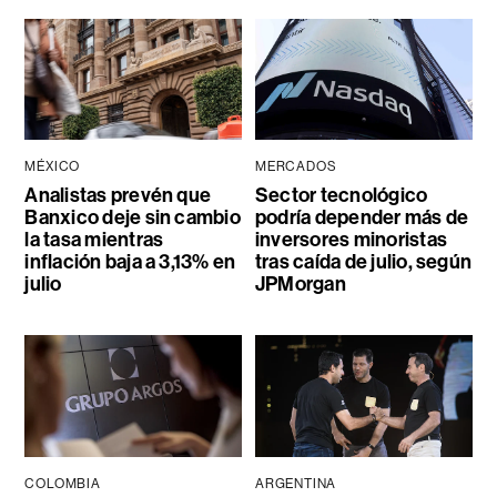
MÉXICO
MERCADOS
Analistas prevén que
Sector tecnológico
Banxico deje sin cambio
podría depender más de
la tasa mientras
inversores minoristas
inflación baja a 3,13% en
tras caída de julio, según
julio
JPMorgan
COLOMBIA
ARGENTINA