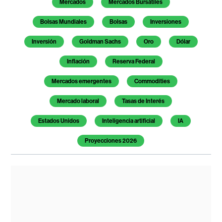
Mercados
Mercados Bursátiles
Bolsas Mundiales
Bolsas
Inversiones
Inversión
Goldman Sachs
Oro
Dólar
Inflación
Reserva Federal
Mercados emergentes
Commodities
Mercado laboral
Tasas de Interés
Estados Unidos
Inteligencia artificial
IA
Proyecciones 2026