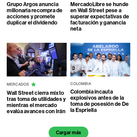
Grupo Argos anuncia
MercadoLibre se hunde
millonaria recompra de
en Wall Street pese a
acciones y promete
superar expectativas de
duplicar el dividendo
facturación y ganancia
neta
COLOMBIA
MERCADOS
Colombia incauta
Wall Street cierra mixto
explosivos antes de la
tras toma de utilidades y
toma de posesión de De
mientras el mercado
la Espriella
evalúa avances con Irán
Cargar más