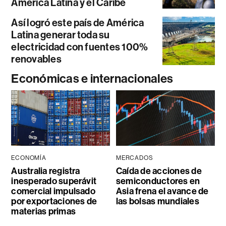
América Latina y el Caribe
Así logró este país de América
Latina generar toda su
electricidad con fuentes 100%
renovables
Económicas e internacionales
ECONOMÍA
MERCADOS
Australia registra
Caída de acciones de
inesperado superávit
semiconductores en
comercial impulsado
Asia frena el avance de
por exportaciones de
las bolsas mundiales
materias primas