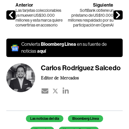
Anterior
Siguiente
Las tarjetas coleccionables
SoftBank obtiene un
ya mueven US$30.000
préstamo de US$10.000
millones y esta marca quiere
millones respaldado por su
convertirlas en accesorio
participación en OpenAI
Convierta
Bloomberg Línea
en su fuente de
noticias
aquí
Carlos Rodríguez Salcedo
Editor de Mercados
Temas de este artículo
Las noticias del día
Bloomberg Línea