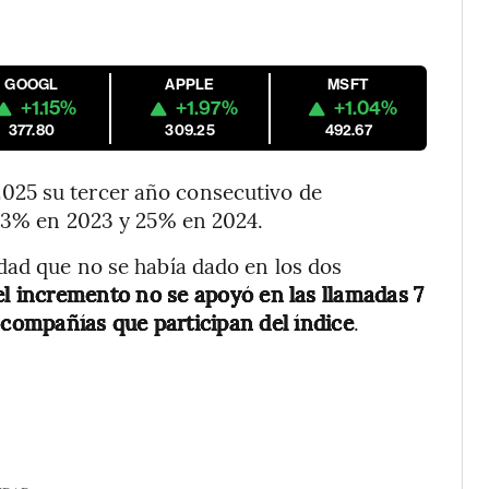
GOOGL
APPLE
MSFT
+1.15%
+1.97%
+1.04%
377.80
309.25
492.67
025 su tercer año consecutivo de
6,3% en 2023 y 25% en 2024.
dad que no se había dado en los dos
el incremento no se apoyó en las llamadas 7
 compañías que participan del índice
.