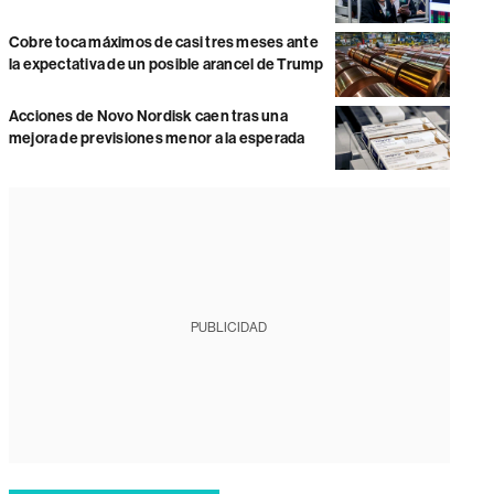
Cobre toca máximos de casi tres meses ante
la expectativa de un posible arancel de Trump
Acciones de Novo Nordisk caen tras una
mejora de previsiones menor a la esperada
PUBLICIDAD