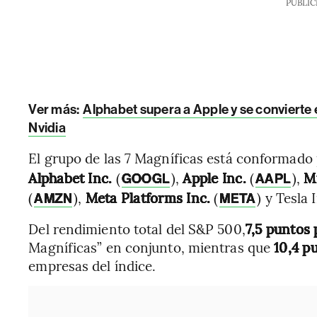
PUBLIC
Ver más:
Alphabet supera a Apple y se conviert
Nvidia
El grupo de las 7 Magníficas está conformado 
Alphabet Inc.
(
),
Apple Inc.
(
),
Mi
GOOGL
AAPL
(
),
Meta Platforms Inc.
(
) y Tesla I
AMZN
META
Del rendimiento total del S&P 500,
7,5 puntos
Magníficas” en conjunto, mientras que
10,4 p
empresas del índice.