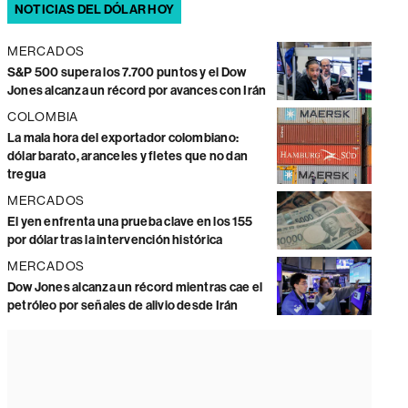
NOTICIAS DEL DÓLAR HOY
MERCADOS
S&P 500 supera los 7.700 puntos y el Dow
Jones alcanza un récord por avances con Irán
COLOMBIA
La mala hora del exportador colombiano:
dólar barato, aranceles y fletes que no dan
tregua
MERCADOS
El yen enfrenta una prueba clave en los 155
por dólar tras la intervención histórica
MERCADOS
Dow Jones alcanza un récord mientras cae el
petróleo por señales de alivio desde Irán