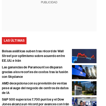
PUBLICIDAD
LAS ÚLTIMAS
Bolsas asiáticas suben tras récord de Wall
Street por optimismo sobre acuerdo entre
EE.UU. e Irán
Las ganancias de Paramount se disparan
gracias a los recortes de costos tras la fusión
con Skydance
AMD decepciona con su previsión de ventas
pese al auge del negocio de centros de datos
de IA
S&P 500 supera los 7.700 puntos y el Dow
Jones alcanza un récord por avances con Irán