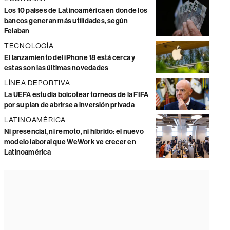
Los 10 países de Latinoamérica en donde los
bancos generan más utilidades, según
Felaban
TECNOLOGÍA
El lanzamiento del iPhone 18 está cerca y
estas son las últimas novedades
LÍNEA DEPORTIVA
La UEFA estudia boicotear torneos de la FIFA
por su plan de abrirse a inversión privada
LATINOAMÉRICA
Ni presencial, ni remoto, ni híbrido: el nuevo
modelo laboral que WeWork ve crecer en
Latinoamérica