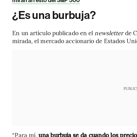
miran al resto del S&P 500
¿Es una burbuja?
En un artículo publicado en el
newsletter
de C
mirada, el mercado accionario de Estados Unid
PUBLIC
“Para mí,
una burbuja se da cuando los precio