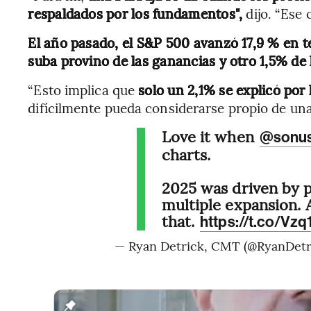
respaldados por los fundamentos",
dijo. “Ese 
El año pasado, el S&P 500 avanzó 17,9 % en t
suba provino de las ganancias y otro 1,5% de 
“Esto implica que
solo un 2,1% se explicó por 
difícilmente pueda considerarse propio de una
Love it when
@sonus
charts.
2025 was driven by p
multiple expansion. 
that.
https://t.co/Vz
— Ryan Detrick, CMT (@RyanDetr