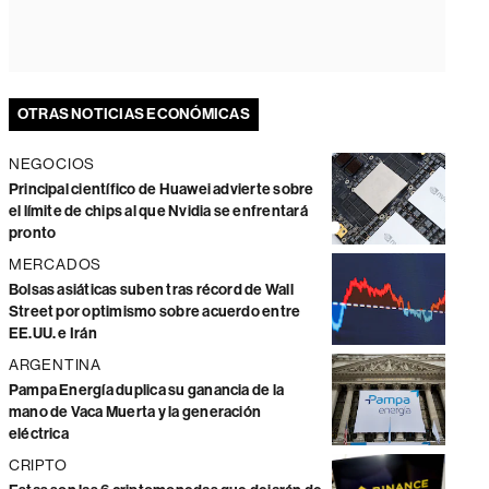
OTRAS NOTICIAS ECONÓMICAS
NEGOCIOS
Principal científico de Huawei advierte sobre
el límite de chips al que Nvidia se enfrentará
pronto
MERCADOS
Bolsas asiáticas suben tras récord de Wall
Street por optimismo sobre acuerdo entre
EE.UU. e Irán
ARGENTINA
Pampa Energía duplica su ganancia de la
mano de Vaca Muerta y la generación
eléctrica
CRIPTO