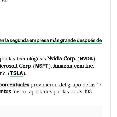
IDAD
e en la segunda empresa más grande después de
por las tecnológicas
Nvidia Corp.
(
),
NVDA
crosoft Corp
. (
),
Amazon.com Inc.
MSFT
nc. (
).
TSLA
 porcentuales
provinieron del grupo de las “7
untos
fueron aportados por las otras 493