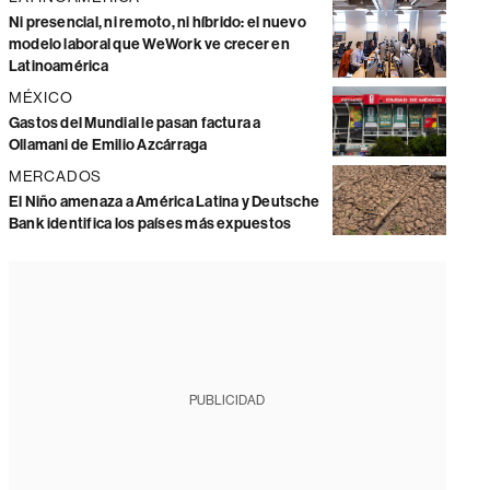
Ni presencial, ni remoto, ni híbrido: el nuevo
modelo laboral que WeWork ve crecer en
Latinoamérica
MÉXICO
Gastos del Mundial le pasan factura a
Ollamani de Emilio Azcárraga
MERCADOS
El Niño amenaza a América Latina y Deutsche
Bank identifica los países más expuestos
PUBLICIDAD