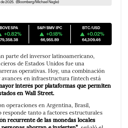
e de 2025.
(Bloomberg/Michael Nagle)
IBOVESPA
S&P/BMV IPC
BTC/USD
+0.82%
+0.18%
+0.02%
179,358.38
66,955.89
64,309.46
 parte del inversor latinoamericano,
ncieros de Estados Unidos fue una
 barreras operativas. Hoy, una combinación
avances en infraestructura fintech está
ayor interés por plataformas que permiten
stados en Wall Street.
n operaciones en Argentina, Brasil,
responde tanto a factores estructurales
ión recurrente de las monedas locales
s personas ahorran e invierten”
, señaló el