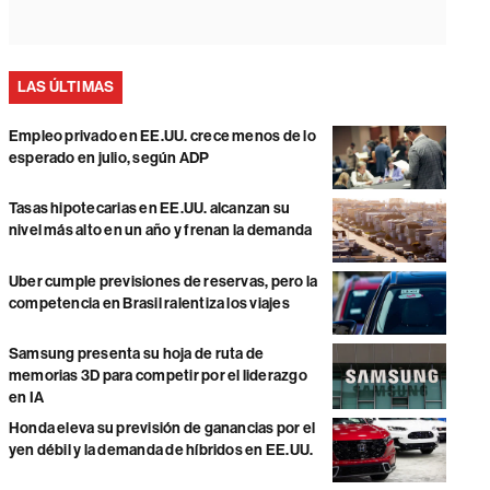
LAS ÚLTIMAS
Empleo privado en EE.UU. crece menos de lo
esperado en julio, según ADP
Tasas hipotecarias en EE.UU. alcanzan su
nivel más alto en un año y frenan la demanda
Uber cumple previsiones de reservas, pero la
competencia en Brasil ralentiza los viajes
Samsung presenta su hoja de ruta de
memorias 3D para competir por el liderazgo
en IA
Honda eleva su previsión de ganancias por el
yen débil y la demanda de híbridos en EE.UU.