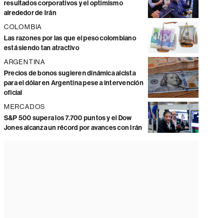
resultados corporativos y el optimismo
alrededor de Irán
COLOMBIA
Las razones por las que el peso colombiano
está siendo tan atractivo
ARGENTINA
Precios de bonos sugieren dinámica alcista
para el dólar en Argentina pese a intervención
oficial
MERCADOS
S&P 500 supera los 7.700 puntos y el Dow
Jones alcanza un récord por avances con Irán