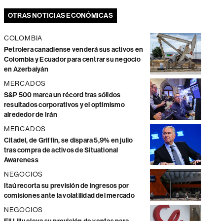
OTRAS NOTICIAS ECONÓMICAS
COLOMBIA
Petrolera canadiense venderá sus activos en
Colombia y Ecuador para centrar su negocio
en Azerbaiyán
MERCADOS
S&P 500 marca un récord tras sólidos
resultados corporativos y el optimismo
alrededor de Irán
MERCADOS
Citadel, de Griffin, se dispara 5,9% en julio
tras compra de activos de Situational
Awareness
NEGOCIOS
Itaú recorta su previsión de ingresos por
comisiones ante la volatilidad del mercado
NEGOCIOS