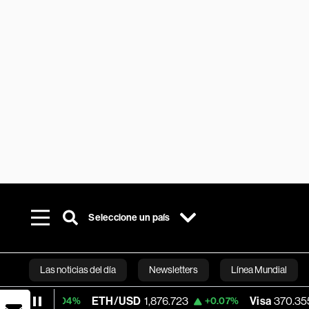
Seleccione un país
Las noticias del día
Newsletters
Línea Mundial
ETH/USD
1,876.723
Visa
370.355
+0.04%
+0.07%
+0.21
Bloomberg 