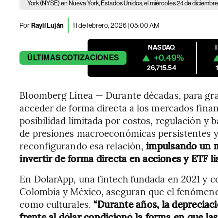
York (NYSE) en Nueva York, Estados Unidos, el miércoles 24 de diciembr
Por
Raylí Luján
11 de febrero, 2026 | 05:00 AM
NASDAQ
+0.49%
ÚLTIMAS
COTIZACIONES
26,715.54
Bloomberg Línea — Durante décadas, para gran
acceder de forma directa a los mercados fina
posibilidad limitada por costos, regulación y
de presiones macroeconómicas persistentes y 
reconfigurando esa relación,
impulsando un m
invertir de forma directa en acciones y ETF li
En DolarApp, una fintech fundada en 2021 y co
Colombia y México, aseguran que el fenómeno 
como culturales.
“Durante años, la depreciac
frente al dólar condicionó la forma en que la