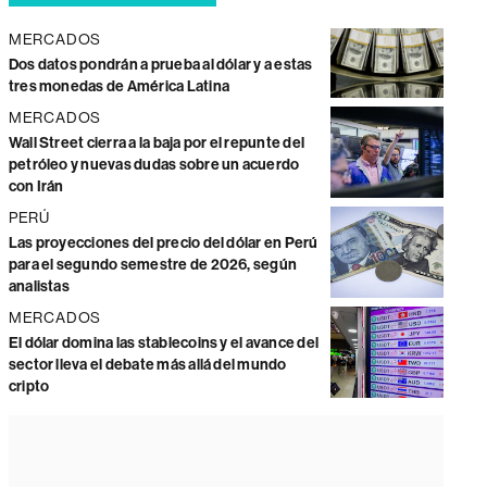
MERCADOS
Dos datos pondrán a prueba al dólar y a estas
tres monedas de América Latina
MERCADOS
Wall Street cierra a la baja por el repunte del
petróleo y nuevas dudas sobre un acuerdo
con Irán
PERÚ
Las proyecciones del precio del dólar en Perú
para el segundo semestre de 2026, según
analistas
MERCADOS
El dólar domina las stablecoins y el avance del
sector lleva el debate más allá del mundo
cripto