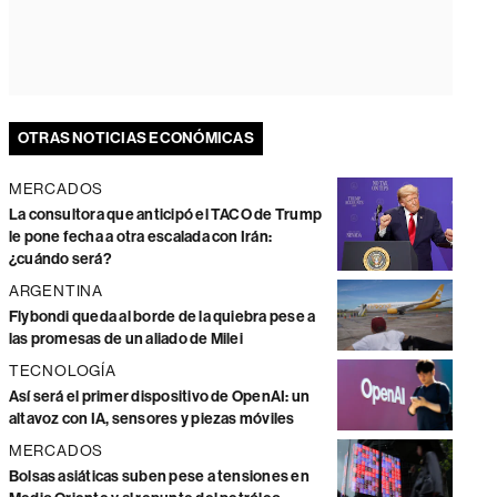
OTRAS NOTICIAS ECONÓMICAS
MERCADOS
La consultora que anticipó el TACO de Trump
le pone fecha a otra escalada con Irán:
¿cuándo será?
ARGENTINA
Flybondi queda al borde de la quiebra pese a
las promesas de un aliado de Milei
TECNOLOGÍA
Así será el primer dispositivo de OpenAI: un
altavoz con IA, sensores y piezas móviles
MERCADOS
Bolsas asiáticas suben pese a tensiones en