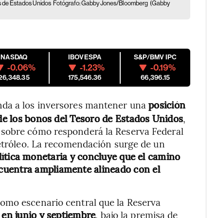
os de Estados Unidos
Fotógrafo: Gabby Jones/Bloomberg
(Gabby
NASDAQ
IBOVESPA
S&P/BMV IPC
-0.06%
-1.23%
-0.19%
26,348.35
175,546.36
66,396.15
nda a los inversores mantener una
posición
 de los bonos del Tesoro de Estados Unidos
,
 sobre cómo responderá la Reserva Federal
petróleo. La recomendación surge de un
lítica monetaria y concluye que el camino
cuentra ampliamente alineado con el
omo escenario central que la Reserva
 en junio y septiembre
, bajo la premisa de