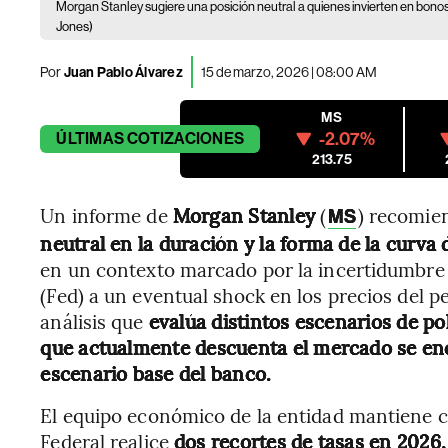
Morgan Stanley sugiere una posición neutral a quienes invierten en bon
Jones)
Por
Juan Pablo Álvarez
15 de marzo, 2026 | 08:00 AM
MS
-2.07%
ÚLTIMAS
COTIZACIONES
213.75
Un informe de
Morgan Stanley
(
) recomie
MS
neutral en la duración y la forma de la curva
en un contexto marcado por la incertidumbre
(Fed) a un eventual shock en los precios del 
análisis que
evalúa distintos escenarios de po
que actualmente descuenta el mercado se en
escenario base del banco.
El equipo económico de la entidad mantiene c
Federal realice
dos recortes de tasas en 2026,