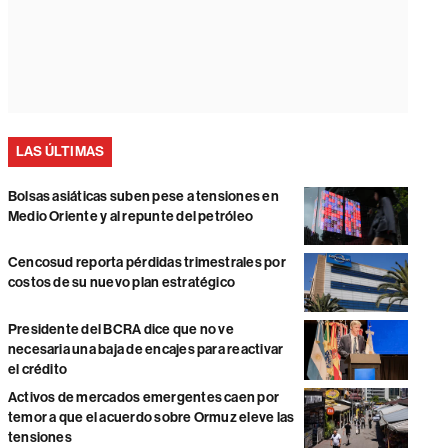
LAS ÚLTIMAS
Bolsas asiáticas suben pese a tensiones en
Medio Oriente y al repunte del petróleo
Cencosud reporta pérdidas trimestrales por
costos de su nuevo plan estratégico
Presidente del BCRA dice que no ve
necesaria una baja de encajes para reactivar
el crédito
Activos de mercados emergentes caen por
temor a que el acuerdo sobre Ormuz eleve las
tensiones