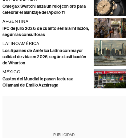
Omega x Swatch lanza un reloj con oro para
celebrar el alunizaje del Apollo 11
ARGENTINA
IPC de julio 2026: de cuánto sería la inflación,
según las consultoras
LATINOAMÉRICA
Los 5 países de América Latina con mayor
calidad de vida en 2026, según clasificación
de Wharton
MÉXICO
Gastos del Mundial le pasan factura a
Ollamani de Emilio Azcárraga
PUBLICIDAD