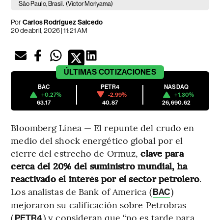
São Paulo, Brasil.
(Victor Moriyama)
Por
Carlos Rodríguez Salcedo
20 de abril, 2026 | 11:21 AM
ÚLTIMAS
COTIZACIONES
BAC
PETR4
NASDAQ
+0.27%
-2.99%
+1.30%
63.17
40.87
26,690.62
Bloomberg Línea — El repunte del crudo en
medio del shock energético global por el
cierre del estrecho de Ormuz,
clave para
cerca del 20% del suministro mundial, ha
reactivado el interés por el sector petrolero
.
Los analistas de Bank of America (
)
BAC
mejoraron su calificación sobre Petrobras
(
) y consideran que “no es tarde para
PETR4