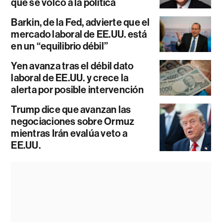
que se volcó a la política
Barkin, de la Fed, advierte que el
mercado laboral de EE.UU. está
en un “equilibrio débil”
Yen avanza tras el débil dato
laboral de EE.UU. y crece la
alerta por posible intervención
Trump dice que avanzan las
negociaciones sobre Ormuz
mientras Irán evalúa veto a
EE.UU.