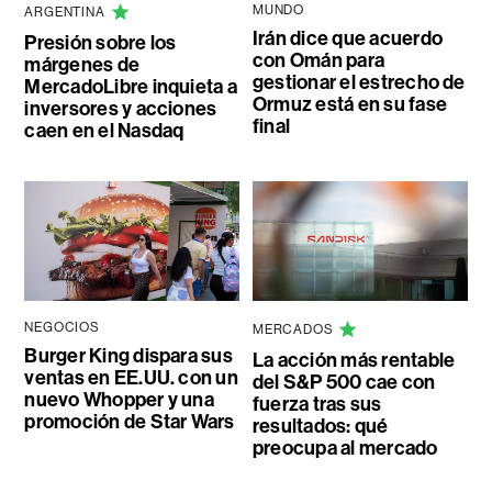
MUNDO
ARGENTINA
Irán dice que acuerdo
Presión sobre los
con Omán para
márgenes de
gestionar el estrecho de
MercadoLibre inquieta a
Ormuz está en su fase
inversores y acciones
final
caen en el Nasdaq
NEGOCIOS
MERCADOS
Burger King dispara sus
La acción más rentable
ventas en EE.UU. con un
del S&P 500 cae con
nuevo Whopper y una
fuerza tras sus
promoción de Star Wars
resultados: qué
preocupa al mercado