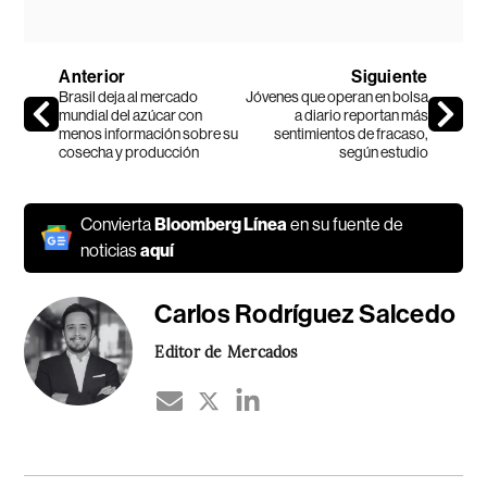
Anterior
Siguiente
Brasil deja al mercado
Jóvenes que operan en bolsa
mundial del azúcar con
a diario reportan más
menos información sobre su
sentimientos de fracaso,
cosecha y producción
según estudio
Convierta
Bloomberg Línea
en su fuente de
noticias
aquí
Carlos Rodríguez Salcedo
Editor de Mercados