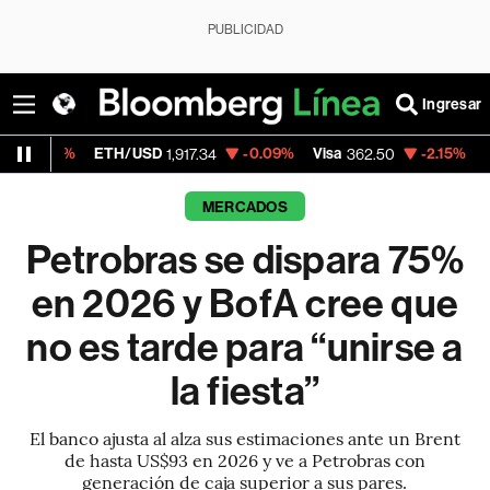
PUBLICIDAD
Ingresar
TH/USD
-0.09%
Visa
-2.15%
MercadoLibre
1,917.34
362.50
1,
MERCADOS
Petrobras se dispara 75%
en 2026 y BofA cree que
no es tarde para “unirse a
la fiesta”
El banco ajusta al alza sus estimaciones ante un Brent
de hasta US$93 en 2026 y ve a Petrobras con
generación de caja superior a sus pares.